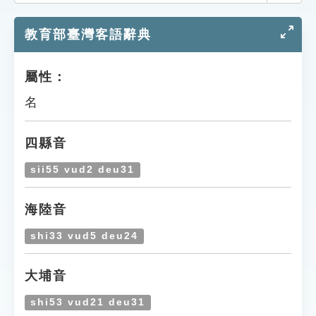
索引選單
教育部臺灣客語辭典
知識索引
單字索引
屬性：
生命大百科索引
名
遊戲專區
四縣音
教學應用
sii55 vud2 deu31
貓頭鷹博士
海陸音
shi33 vud5 deu24
大埔音
shi53 vud21 deu31