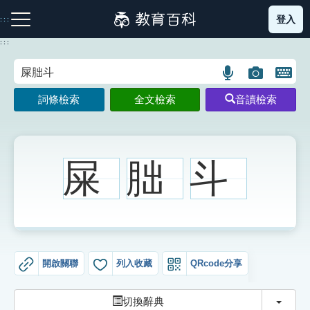
跳
登入
:::
到
主
:::
要
內
語
圖
開
容
注音索引圖示
筆畫索引圖示
部首索引表圖示
言
片
啟
詞條檢索
全文檢索
音讀檢索
搜
搜
鍵
尋
尋
盤
圖
圖
圖
示
示
示
屎
胐
斗
網站導覽
生字詞彙表
開啟關聯
列入收藏
QRcode分享
成語故事
切換
切換辭典