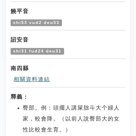
饒平音
shi53 vud2 deu53
詔安音
shi31 fud24 deu31
南四縣
相關資料連結
釋義：
臀部。例：頭擺人講屎胐斗大个婦人
家，較會降。（以前人說臀部大的女
性比較會生育。）