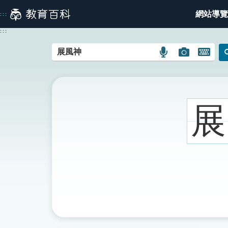
跳
網站導覽
:::
到
主
:::
要
內
語
圖
開
容
言
片
啟
搜
搜
鍵
尋
尋
盤
圖
圖
圖
展
示
示
示