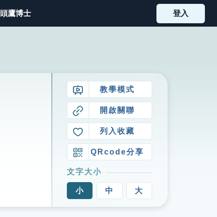
頭鷹博士
登入
教學模式
開啟關聯
列入收藏
QRcode分享
文字大小
小
中
大