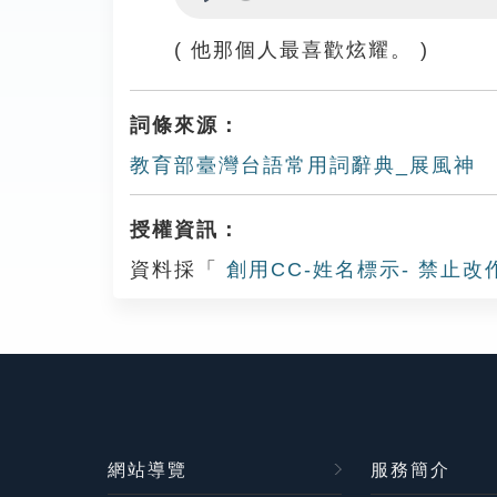
Play
( 他那個人最喜歡炫耀。 )
詞條來源：
教育部臺灣台語常用詞辭典_展風神
授權資訊：
資料採「
創用CC-姓名標示- 禁止改
網站導覽
服務簡介