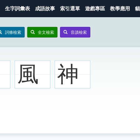
生字詞彙表
成語故事
索引選單
遊戲專區
教學應用
貓
詞條檢索
全文檢索
音讀檢索
風
神