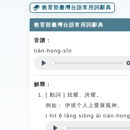
教育部臺灣台語常用詞辭典
教育部臺灣台語常用詞辭典
音讀：
tián-hong-sîn
Play
解釋：
[
動詞
]
炫耀、誇耀。
例如：
伊彼个人上愛展風神。
I hit ê lâng siōng ài tián-hong