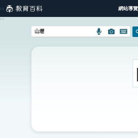
跳
網站導覽
:::
到
主
:::
要
內
語
圖
開
容
言
片
啟
搜
搜
鍵
尋
尋
盤
圖
圖
圖
示
示
示