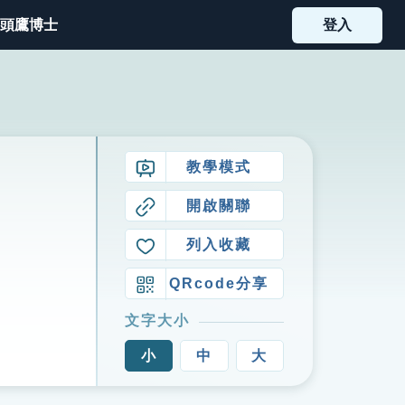
頭鷹博士
登入
教學模式
開啟關聯
列入收藏
QRcode分享
文字大小
小
中
大