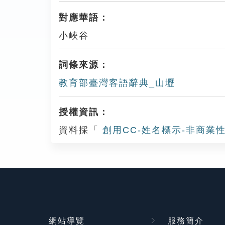
對應華語：
小峽谷
詞條來源：
教育部臺灣客語辭典_山壢
授權資訊：
資料採「
創用CC-姓名標示-非商業性
網站導覽
服務簡介