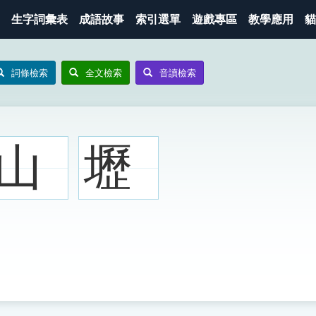
生字詞彙表
成語故事
索引選單
遊戲專區
教學應用
貓
詞條檢索
全文檢索
音讀檢索
山
壢