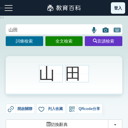
跳
登入
:::
到
主
:::
要
內
語
圖
開
容
注音索引圖示
筆畫索引圖示
部首索引表圖示
言
片
啟
詞條檢索
全文檢索
音讀檢索
搜
搜
鍵
尋
尋
盤
圖
圖
圖
示
示
示
山
田
網站導覽
生字詞彙表
開啟關聯
列入收藏
QRcode分享
成語故事
切換
切換辭典