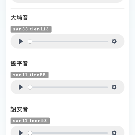
Play
Settings
大埔音
san33 tien113
Play
Settings
饒平音
san11 tien55
Play
Settings
詔安音
san11 teen53