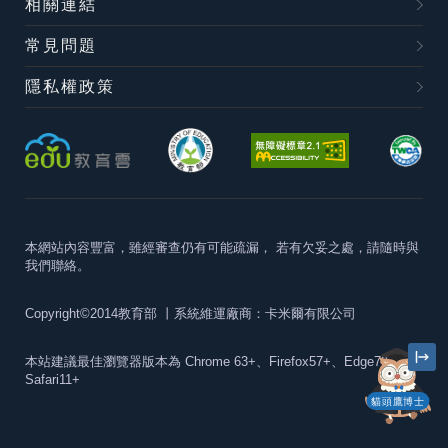
相關連結
常見問題
隱私權政策
本網站內容豐富，雖經審查仍有可能疏漏，
若有欠妥之處，請隨時與
我們聯絡。
Copyright©2014教育部
丨系統維運廠商：卡米爾有限公司
本站建議最佳瀏覽器版本為
Chrome 63+、Firefox57+、Edge79+及
Safari11+
貓頭鷹博士