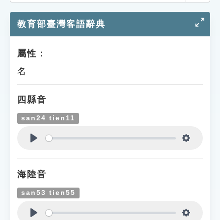
索引選單
教育部臺灣客語辭典
知識索引
單字索引
屬性：
生命大百科索引
名
遊戲專區
四縣音
教學應用
san24 tien11
貓頭鷹博士
Play
Settings
海陸音
san53 tien55