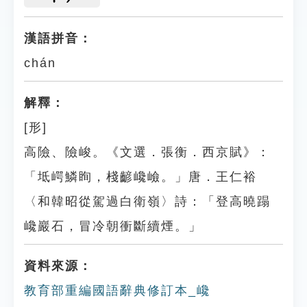
漢語拼音：
chán
解釋：
[形]
高險、險峻。《文選．張衡．西京賦》：
「坻崿鱗眴，棧齴巉嶮。」唐．王仁裕
〈和韓昭從駕過白衛嶺〉詩：「登高曉蹋
巉巖石，冒冷朝衝斷續煙。」
資料來源：
教育部重編國語辭典修訂本_巉