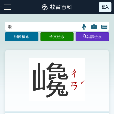
跳
登入
:::
到
主
:::
要
內
語
圖
開
容
注音索引圖示
筆畫索引圖示
部首索引表圖示
言
片
啟
詞條檢索
全文檢索
音讀檢索
搜
搜
鍵
尋
尋
盤
圖
圖
圖
示
示
示
巉
ㄔ
網站導覽
ˊ
ㄢ
生字詞彙表
成語故事