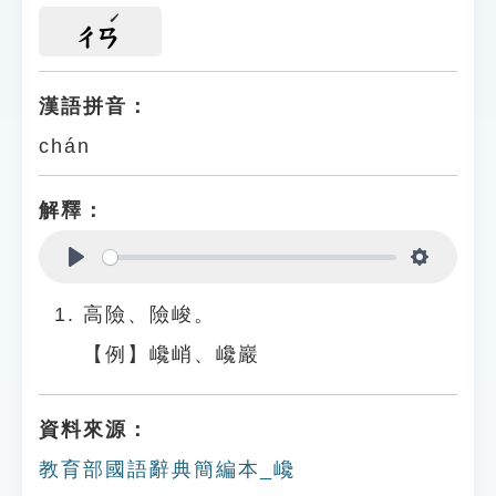
ㄔㄢ
漢語拼音：
chán
解釋：
Play
Settings
高險、險峻。
【例】巉峭、巉巖
資料來源：
教育部國語辭典簡編本_巉