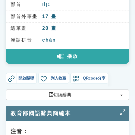
索引選單
部首
山
ㄕㄢ
知識索引
部首外筆畫
17
畫
單字索引
總筆畫
20
畫
生命大百科索引
漢語拼音
chán
播放
遊戲專區
教學應用
開啟關聯
列入收藏
QRcode分享
貓頭鷹博士
切換
切換辭典
教育部國語辭典簡編本
注音：