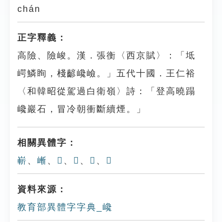
chán
正字釋義：
高險、險峻。漢．張衡〈西京賦〉：「坻
崿鱗眴，棧齴巉嶮。」五代十國．王仁裕
〈和韓昭從駕過白衛嶺〉詩：「登高曉蹋
巉巖石，冒冷朝衝斷續煙。」
相關異體字：
嶄
、
嶃
、
𡿣
、
𡽡
、
𡸊
、
𡷭
資料來源：
教育部異體字字典_巉