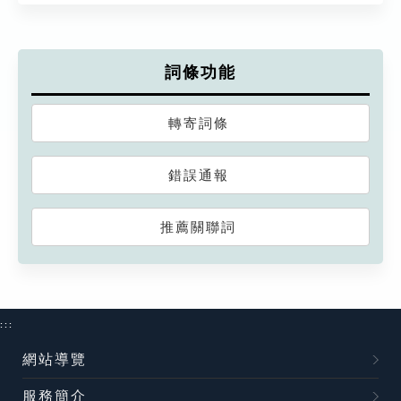
詞條功能
轉寄詞條
錯誤通報
推薦關聯詞
:::
網站導覽
服務簡介