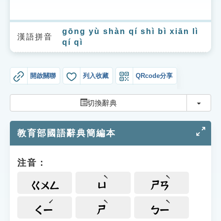
索引選單
知識索引
gōng yù shàn qí shì bì xiān lì
漢語拼音
qí qì
單字索引
生命大百科索引
開啟關聯
列入收藏
QRcode分享
遊戲專區
切換
切換辭典
教學應用
教育部國語辭典簡編本
貓頭鷹博士
注音：
ㄍㄨㄥ
ㄩ
ㄕㄢ
ㄑㄧ
ㄕ
ㄅㄧ