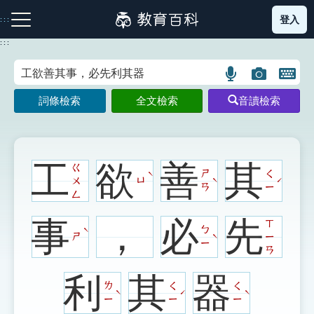
跳
登入
:::
到
主
:::
要
內
語
圖
開
容
注音索引圖示
筆畫索引圖示
部首索引表圖示
言
片
啟
詞條檢索
全文檢索
音讀檢索
搜
搜
鍵
尋
尋
盤
圖
圖
圖
示
示
示
工
欲
善
其
ㄍ
ㄕ
ㄑ
ˋ
ㄨ
ㄩ
ˋ
ˊ
ㄢ
ㄧ
ㄥ
網站導覽
事
，
必
先
ㄒ
ㄅ
ˋ
ㄕ
ㄧ
ˋ
ㄧ
生字詞彙表
ㄢ
利
其
器
成語故事
ㄌ
ㄑ
ㄑ
ˋ
ˊ
ˋ
ㄧ
ㄧ
ㄧ