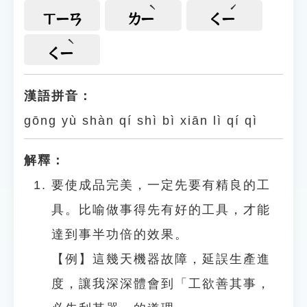
ㄒㄧㄢ
ㄌㄧ
ㄑㄧ
ㄑㄧ
漢語拼音：
gōng yù shàn qí shì bì xiān lì qí qì
解釋：
要使成品完美，一定先要有精良的工
具。比喻做事得先有好的工具，才能
達到事半功倍的效果。
【例】這幾天機器故障，延誤生產進
度，讓我深深體會到「工欲善其事，