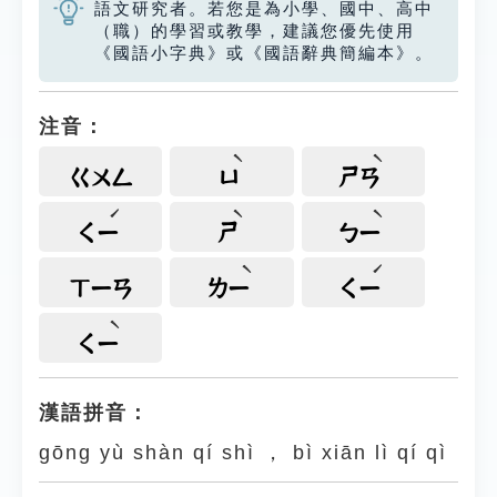
語文研究者。若您是為小學、國中、高中
（職）的學習或教學，建議您優先使用
《國語小字典》或《國語辭典簡編本》。
注音：
ㄍㄨㄥ
ㄩ
ㄕㄢ
ㄑㄧ
ㄕ
ㄅㄧ
ㄒㄧㄢ
ㄌㄧ
ㄑㄧ
ㄑㄧ
漢語拼音：
gōng yù shàn qí shì ， bì xiān lì qí qì