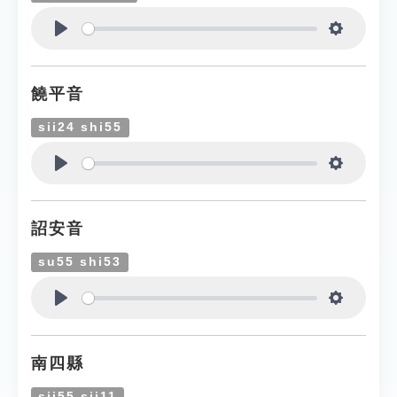
Play
Settings
饒平音
sii24 shi55
Play
Settings
詔安音
su55 shi53
Play
Settings
南四縣
sii55 sii11