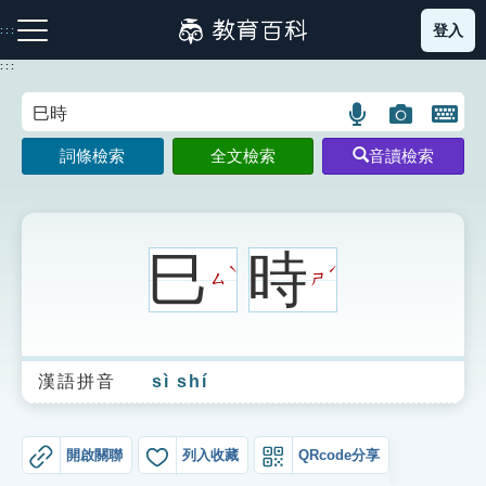
跳
登入
:::
到
主
:::
要
內
語
圖
開
容
注音索引圖示
筆畫索引圖示
部首索引表圖示
言
片
啟
詞條檢索
全文檢索
音讀檢索
搜
搜
鍵
尋
尋
盤
圖
圖
圖
示
示
示
巳
時
ˋ
ˊ
ㄙ
ㄕ
網站導覽
漢語拼音
sì shí
生字詞彙表
成語故事
開啟關聯
列入收藏
QRcode分享