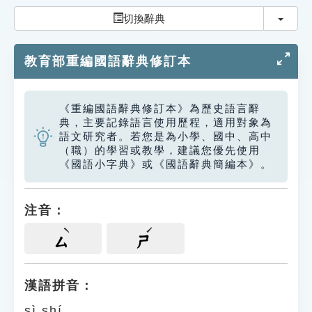
索引選單
切換
切換辭典
知識索引
教育部重編國語辭典修訂本
單字索引
生命大百科索引
《重編國語辭典修訂本》為歷史語言辭
典，主要記錄語言使用歷程，適用對象為
遊戲專區
語文研究者。若您是為小學、國中、高中
（職）的學習或教學，建議您優先使用
《國語小字典》或《國語辭典簡編本》。
教學應用
貓頭鷹博士
注音：
ㄙ
ㄕ
漢語拼音：
sì shí