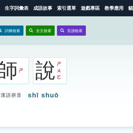
生字詞彙表
成語故事
索引選單
遊戲專區
教學應用
貓
詞條檢索
全文檢索
音讀檢索
師
說
ㄕ
ㄕ
ㄨ
ㄛ
shī shuō
漢語拼音