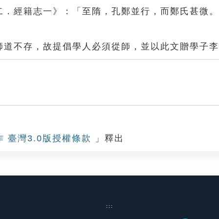
三二．經籍志一》：「至隋，孔鄭並行，而鄭氏甚微
時師道不存，故提倡學人必須從師，並以此文贈學子
作 臺灣3.0版授權條款
」釋出
:::