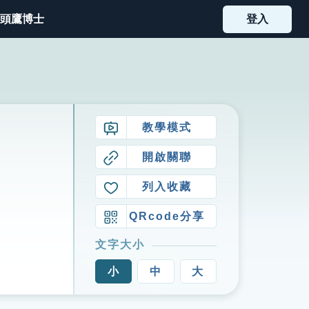
頭鷹博士
登入
教學模式
開啟關聯
列入收藏
QRcode分享
文字大小
小
中
大