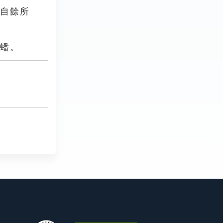
。自餘所
李蟠。