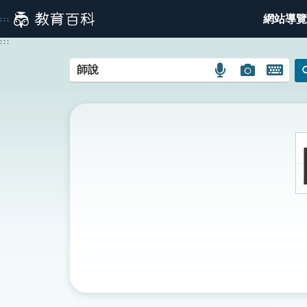
跳
網站導覽
:::
到
主
:::
要
內
語
圖
開
容
言
片
啟
搜
搜
鍵
尋
尋
盤
圖
圖
圖
示
示
示