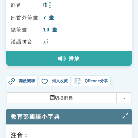
索引選單
ㄐㄧㄣ
部首
巾
知識索引
部首外筆畫
7
畫
單字索引
總筆畫
10
畫
生命大百科索引
漢語拼音
xí
遊戲專區
播放
教學應用
開啟關聯
列入收藏
QRcode分享
貓頭鷹博士
切換
切換辭典
教育部國語小字典
注音：