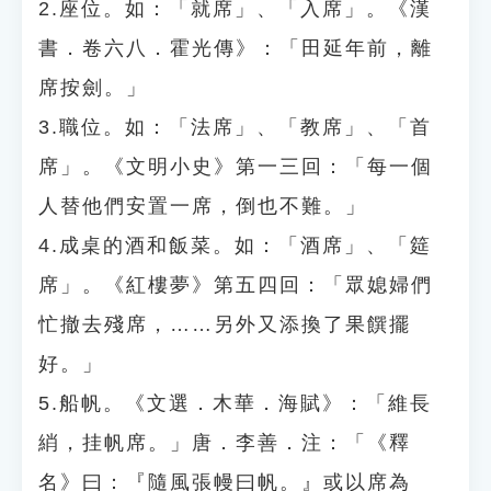
2.座位。如：「就席」、「入席」。《漢
書．卷六八．霍光傳》：「田延年前，離
席按劍。」
3.職位。如：「法席」、「教席」、「首
席」。《文明小史》第一三回：「每一個
人替他們安置一席，倒也不難。」
4.成桌的酒和飯菜。如：「酒席」、「筵
席」。《紅樓夢》第五四回：「眾媳婦們
忙撤去殘席，……另外又添換了果饌擺
好。」
5.船帆。《文選．木華．海賦》：「維長
綃，挂帆席。」唐．李善．注：「《釋
名》曰：『隨風張幔曰帆。』或以席為