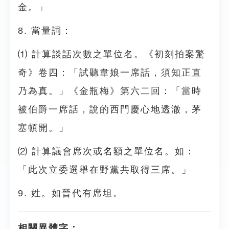
金。」
8. 當量詞：
⑴ 計算談話次數之單位名。《初刻拍案驚
奇》卷四：「試聽韋娘一席話，須知正直
乃為真。」《金瓶梅》第六二回：「當時
被伯爵一席話，說的西門慶心地透澈，茅
塞頓開。」
⑵ 計算議會席次或名額之單位名。如：
「此次立委選舉在野黨共取得三席。」
9. 姓。如晉代有席坦。
相關異體字：