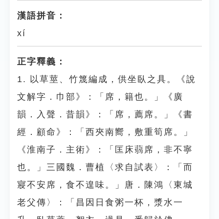
漢語拼音：
xí
正字釋義：
1. 以草莖、竹篾編成，供坐臥之具。《說
文解字．巾部》：「席，籍也。」《廣
韻．入聲．昔韻》：「席，薦席。」《書
經．顧命》：「西夾南嚮，敷重筍席。」
《淮南子．主術》：「匡床蒻席，非不寧
也。」三國魏．曹植〈求自試表〉：「而
寢不安席，食不遑味。」唐．陳鴻〈東城
老父傳〉：「昌因日食粥一杯，漿水一