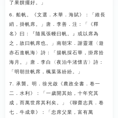
了果饌擺好。」
6. 船帆。《文選．木華．海賦》：「維長
綃，掛帆席。」唐．李善．注：「《釋
名》曰：『隨風張幔曰帆。』或以席為
之，故曰帆席也。」南朝宋．謝靈運〈遊
赤石進帆海〉詩：「揚帆採石華，掛席拾
海月。」唐．李白〈夜泊牛渚懷古〉詩：
「明朝挂帆席，楓葉落紛紛。」
7. 承襲。明．徐光啟《農政全書．卷一
二．水利》：「一歲開其始，十年究其
成，而萬世席其利矣。」《聊齋志異．卷
七．牛成章》：「忠席父業，富有萬