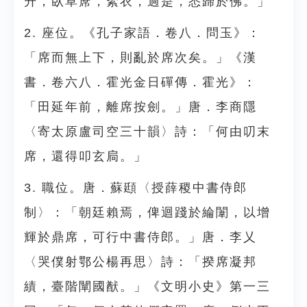
升，臥草蓆，絮衣，過是，悉歸於佛。」
2. 座位。《孔子家語．卷八．問玉》：
「席而無上下，則亂於席次矣。」《漢
書．卷六八．霍光金日磾傳．霍光》：
「田延年前，離席按劍。」唐．李商隱
〈寄太原盧司空三十韻〉詩：「何由叨末
席，還得叩玄扃。」
3. 職位。唐．蘇頲〈授薛稷中書侍郎
制〉：「朝廷賴焉，俾迴踐於綸闈，以增
輝於鼎席，可行中書侍郎。」唐．李乂
〈哭僕射鄂公楊再思〉詩：「揆席凝邦
績，臺階闡國猷。」《文明小史》第一三