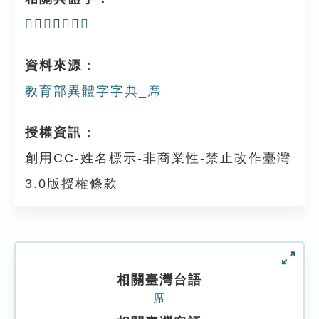
𠩌
、
𠩛
、
𥔆
、
廗
資料來源：
教育部異體字字典_席
授權資訊：
創用CC-姓名標示-非商業性-禁止改作臺灣
3.0版授權條款
相關臺灣台語
席