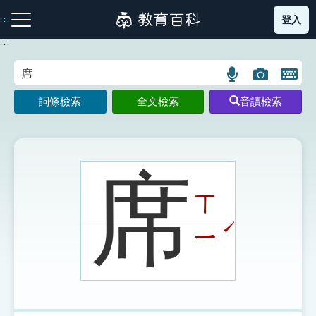
跳
登入
:::
到
主
:::
要
內
語
圖
開
容
注音索引圖示
筆畫索引圖示
部首索引表圖示
言
片
啟
詞條檢索
全文檢索
音讀檢索
搜
搜
鍵
尋
尋
盤
圖
圖
圖
示
示
示
席
ㄒ
網站導覽
ˊ
ㄧ
生字詞彙表
成語故事