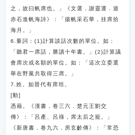
之，故曰帆席也。」《文選．謝靈運．遊
赤石進帆海詩》：「揚帆采石華，挂席拾
海月。」
6.量詞：(1)計算談話次數的單位。如：
「聽君一席話，勝讀十年書。」(2)計算議
會席次或名額的單位。如：「這次立委選
舉在野黨共取得三席。」
7.姓。如晉代有席坦。
[動]
憑藉。《漢書．卷三六．楚元王劉交
傳》：「呂產、呂祿，席太后之寵。」
《新唐書．卷九六．房玄齡傳》：「常恐