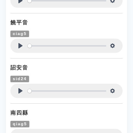
Play
Settings
饒平音
ciag5
Play
Settings
詔安音
sid24
Play
Settings
南四縣
qiag5