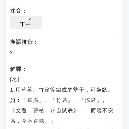
注音：
ㄒㄧ
漢語拼音：
xí
解釋：
[名]
1.用草莖、竹篾等編成的墊子，可坐臥。
如：「草席」、「竹席」、「涼席」。
《文選．曹植．求自試表》：「而寢不安
席，食不遑味。」