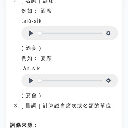
[
名詞
]
筵席。
例如：
酒席
tsiú-si̍k
Play
Settings
( 酒宴 )
例如：
宴席
iàn-si̍k
Play
Settings
( 宴會 )
[
量詞
]
計算議會席次或名額的單位。
詞條來源：