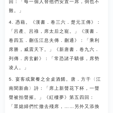
回：「每一個人替他們安置一席，倒也不
難。」
4. 憑藉。《漢書．卷三六．楚元王傳》：
「呂產、呂祿，席太后之寵。」《漢書．
卷四五．蒯伍江息夫傳．蒯通》：「乘利
席勝，威震天下。」《新唐書．卷九六．
列傳．房玄齡》：「常恐諸子驕侈，席勢
凌人。」
5. 宴客或聚餐之全桌酒餚。唐．方干〈江
南聞新曲〉詩：「席上新聲花下杯，一聲
聲被拍聲摧。」《紅樓夢》第五四回：
「眾媳婦們忙撤去殘席，……另外又添換