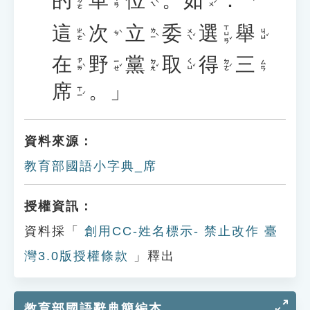
的
單
位
。
如
：「
˙ㄉㄜ
ㄨㄟˋ
ㄖㄨˊ
ㄉㄢ
這
次
立
委
選
舉
ㄒㄩㄢˇ
ㄓㄜˋ
ㄌㄧˋ
ㄨㄟˇ
ㄐㄩˇ
ㄘˋ
在
野
黨
取
得
三
ㄗㄞˋ
ㄧㄝˇ
ㄉㄤˇ
ㄑㄩˇ
ㄉㄜˊ
ㄙㄢ
席
。」
ㄒㄧˊ
資料來源：
教育部國語小字典_席
授權資訊：
資料採「
創用CC-姓名標示- 禁止改作 臺
灣3.0版授權條款
」釋出
教育部國語辭典簡編本