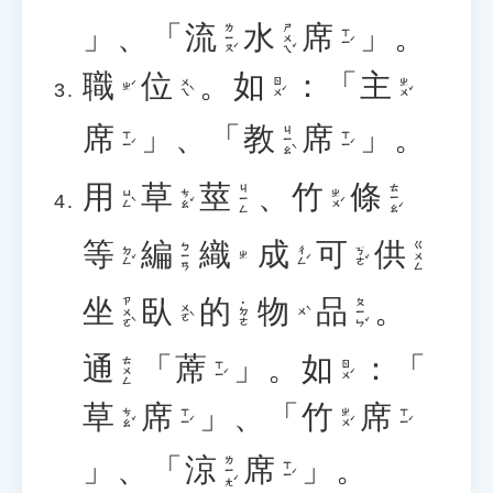
」、「
流
水
席
」。
ㄌㄧㄡˊ
ㄕㄨㄟˇ
ㄒㄧˊ
職
位
。
如
：「
主
ㄨㄟˋ
ㄖㄨˊ
ㄓㄨˇ
ㄓˊ
席
」、「
教
席
」。
ㄐㄧㄠˋ
ㄒㄧˊ
ㄒㄧˊ
用
草
莖
、
竹
條
ㄊㄧㄠˊ
ㄐㄧㄥ
ㄩㄥˋ
ㄘㄠˇ
ㄓㄨˊ
等
編
織
成
可
供
ㄅㄧㄢ
ㄍㄨㄥ
ㄉㄥˇ
ㄔㄥˊ
ㄎㄜˇ
ㄓ
坐
臥
的
物
品
。
ㄗㄨㄛˋ
ㄆㄧㄣˇ
˙ㄉㄜ
ㄨㄛˋ
ㄨˋ
通
「
蓆
」。
如
：「
ㄊㄨㄥ
ㄒㄧˊ
ㄖㄨˊ
草
席
」、「
竹
席
ㄘㄠˇ
ㄒㄧˊ
ㄓㄨˊ
ㄒㄧˊ
」、「
涼
席
」。
ㄌㄧㄤˊ
ㄒㄧˊ