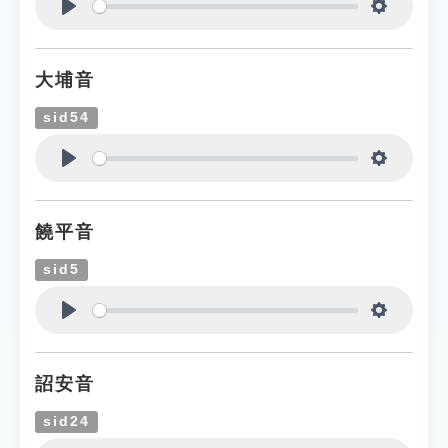
Play
Settings
大埔音
sid54
Play
Settings
饒平音
sid5
Play
Settings
詔安音
sid24