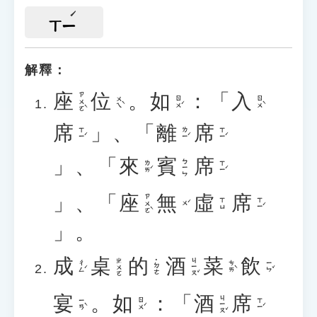
ㄒㄧ
解釋：
座
位
。
如
：「
入
ㄗㄨㄛˋ
ㄨㄟˋ
ㄖㄨˊ
ㄖㄨˋ
席
」、「
離
席
ㄒㄧˊ
ㄌㄧˊ
ㄒㄧˊ
」、「
來
賓
席
ㄅㄧㄣ
ㄌㄞˊ
ㄒㄧˊ
」、「
座
無
虛
席
ㄗㄨㄛˋ
ㄒㄧˊ
ㄒㄩ
ㄨˊ
」。
成
桌
的
酒
菜
飲
ㄐㄧㄡˇ
ㄓㄨㄛ
˙ㄉㄜ
ㄔㄥˊ
ㄘㄞˋ
ㄧㄣˇ
宴
。
如
：「
酒
席
ㄐㄧㄡˇ
ㄧㄢˋ
ㄖㄨˊ
ㄒㄧˊ