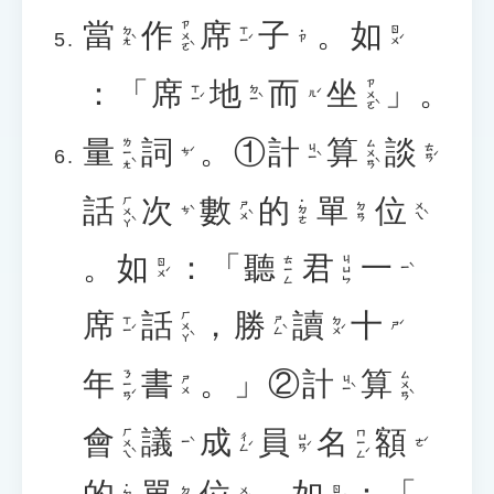
當
作
席
子
。
如
ㄗㄨㄛˋ
ㄉㄤˋ
ㄒㄧˊ
ㄖㄨˊ
˙ㄗ
：「
席
地
而
坐
」。
ㄗㄨㄛˋ
ㄒㄧˊ
ㄉㄧˋ
ㄦˊ
量
詞
。①
計
算
談
ㄌㄧㄤˋ
ㄙㄨㄢˋ
ㄐㄧˋ
ㄊㄢˊ
ㄘˊ
話
次
數
的
單
位
ㄏㄨㄚˋ
˙ㄉㄜ
ㄕㄨˋ
ㄨㄟˋ
ㄉㄢ
ㄘˋ
。
如
：「
聽
君
一
ㄊㄧㄥ
ㄐㄩㄣ
ㄖㄨˊ
ㄧˋ
席
話
，
勝
讀
十
ㄏㄨㄚˋ
ㄒㄧˊ
ㄕㄥˋ
ㄉㄨˊ
ㄕˊ
年
書
。」②
計
算
ㄋㄧㄢˊ
ㄙㄨㄢˋ
ㄐㄧˋ
ㄕㄨ
會
議
成
員
名
額
ㄏㄨㄟˋ
ㄇㄧㄥˊ
ㄔㄥˊ
ㄩㄢˊ
ㄧˋ
ㄜˊ