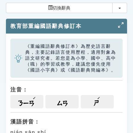
索引選單
切換
切換辭典
知識索引
教育部重編國語辭典修訂本
單字索引
生命大百科索引
《重編國語辭典修訂本》為歷史語言辭
典，主要記錄語言使用歷程，適用對象為
遊戲專區
語文研究者。若您是為小學、國中、高中
（職）的學習或教學，建議您優先使用
《國語小字典》或《國語辭典簡編本》。
教學應用
貓頭鷹博士
注音：
ㄋㄧㄢ
ㄙㄢ
ㄕ
漢語拼音：
nián sān shí