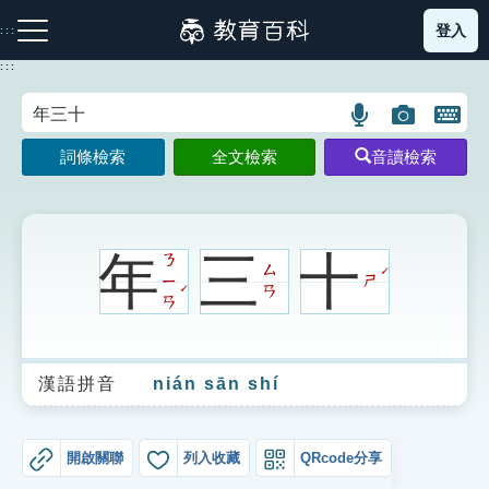
跳
登入
:::
到
主
:::
要
內
語
圖
開
容
注音索引圖示
筆畫索引圖示
部首索引表圖示
言
片
啟
詞條檢索
全文檢索
音讀檢索
搜
搜
鍵
尋
尋
盤
圖
圖
圖
示
示
示
年
三
十
ㄋ
ㄙ
ˊ
ㄧ
ㄕ
ˊ
ㄢ
ㄢ
網站導覽
漢語拼音
nián sān shí
生字詞彙表
成語故事
開啟關聯
列入收藏
QRcode分享