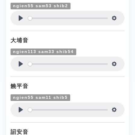
ngien55 sam53 shib2
Play
Settings
大埔音
ngien113 sam33 shib54
Play
Settings
饒平音
ngien55 sam11 shib5
Play
Settings
詔安音