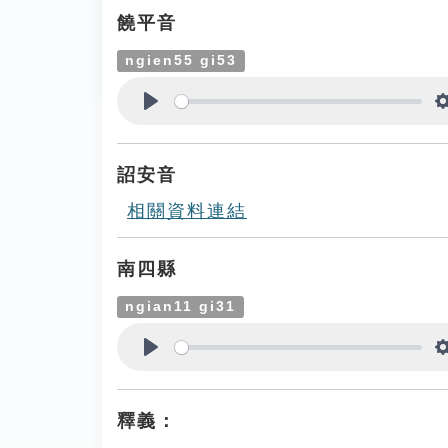
饒平音
ngien55 gi53
Play
詔安音
相關資料連結
南四縣
ngian11 gi31
Play
釋義：