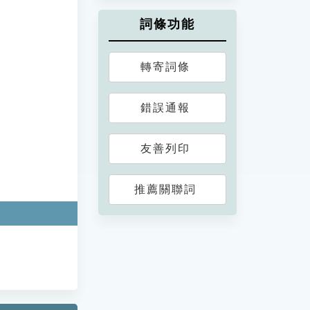
詞條功能
轉寄詞條
錯誤通報
友善列印
推薦關聯詞