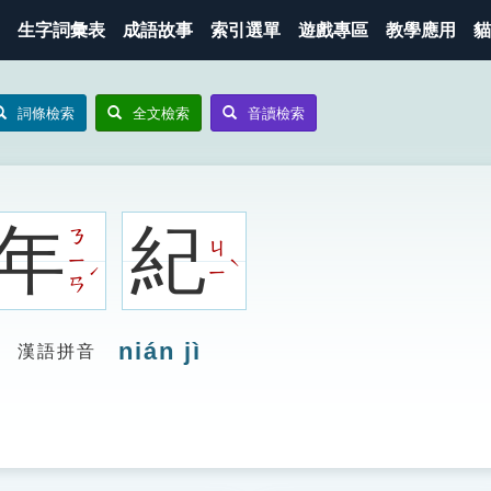
生字詞彙表
成語故事
索引選單
遊戲專區
教學應用
貓
詞條檢索
全文檢索
音讀檢索
年
紀
ㄋ
ㄐ
ㄧ
ˋ
ˊ
ㄧ
ㄢ
nián jì
漢語拼音