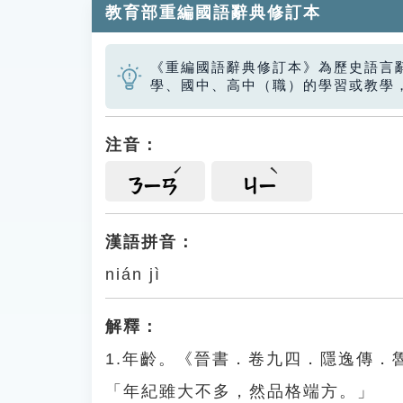
教育部重編國語辭典修訂本
《重編國語辭典修訂本》為歷史語言
學、國中、高中（職）的學習或教學
注音：
ㄋㄧㄢ
ㄐㄧ
漢語拼音：
nián jì
解釋：
1.年齡。《晉書．卷九四．隱逸傳
「年紀雖大不多，然品格端方。」