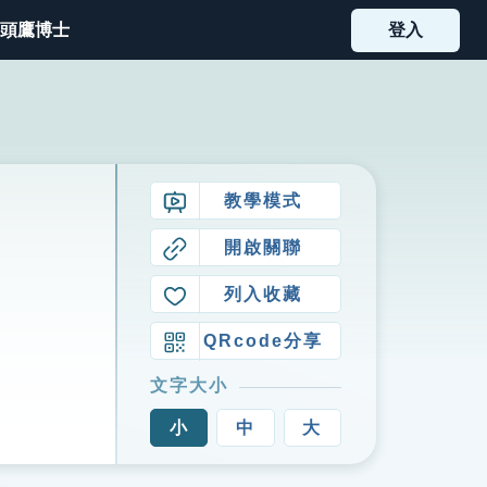
頭鷹博士
登入
教學模式
開啟關聯
列入收藏
QRcode分享
文字大小
小
中
大