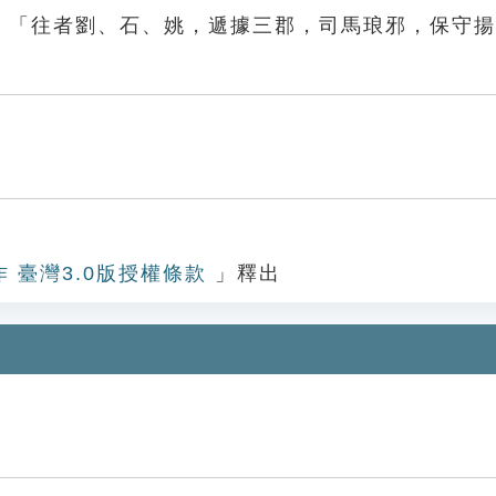
》：「往者劉、石、姚，遞據三郡，司馬琅邪，保守
作 臺灣3.0版授權條款
」釋出