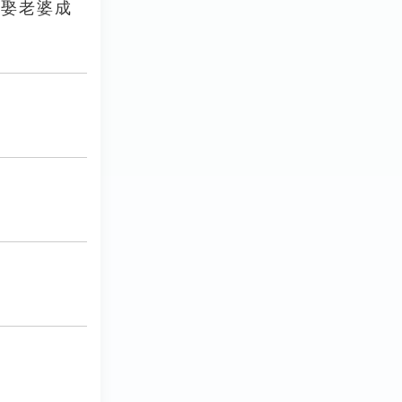
快娶老婆成