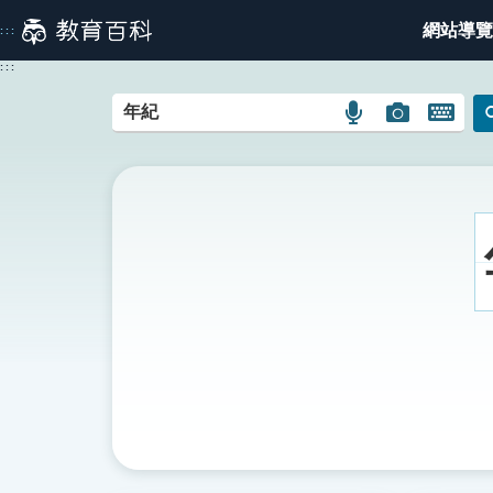
跳
網站導覽
:::
到
主
:::
要
內
語
圖
開
容
言
片
啟
搜
搜
鍵
尋
尋
盤
圖
圖
圖
示
示
示