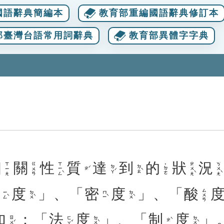
國語辭典簡編本
教育部重編國語辭典修訂本
部臺灣台語常用詞辭典
教育部異體字字典
相
關
性
質
達
到
的
狀
況
ㄒㄧㄥˋ
ㄓㄨㄤˋ
ㄎㄨㄤˋ
ㄒㄧㄤ
ㄍㄨㄢ
˙ㄉㄜ
ㄉㄚˊ
ㄉㄠˋ
ㄓˊ
硬
度
」、「
密
度
」、「
酸
ㄙㄨㄢ
ㄧㄥˋ
ㄉㄨˋ
ㄇㄧˋ
ㄉㄨˋ
如
：「
法
度
」、「
制
度
」
ㄖㄨˊ
ㄈㄚˇ
ㄉㄨˋ
ㄉㄨˋ
ㄓˋ