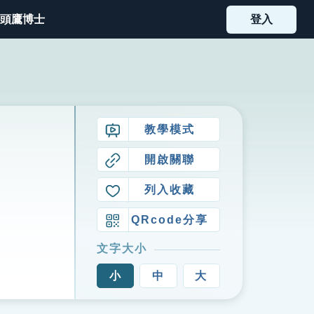
頭鷹博士
登入
教學模式
開啟關聯
列入收藏
QRcode分享
文字大小
小
中
大