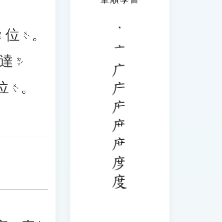
位
。
ㄨㄟˋ
ㄢ
達
ㄉㄚˊ
位
。
ㄨㄟˋ