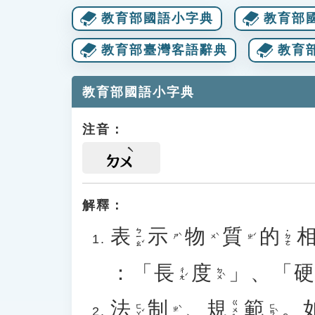
教育部國語小字典
教育部
教育部臺灣客語辭典
教育
教育部國語小字典
注音：
ㄉㄨ
解釋：
表
示
物
質
的
ㄅㄧㄠˇ
˙ㄉㄜ
ㄕˋ
ㄨˋ
ㄓˊ
：「
長
度
」、「
ㄔㄤˊ
ㄉㄨˋ
法
制
、
規
範
。
ㄍㄨㄟ
ㄈㄚˇ
ㄈㄢˋ
ㄓˋ