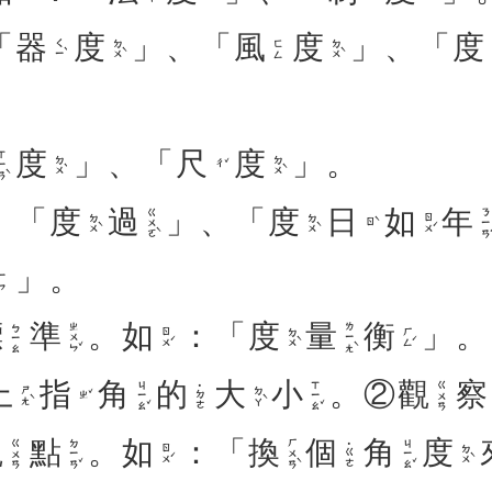
「
器
度
」、「
風
度
」、「
度
ㄑㄧˋ
ㄉㄨˋ
ㄉㄨˋ
ㄈㄥ
度
」、「
尺
度
」。
ㄧㄢˋ
ㄉㄨˋ
ㄉㄨˋ
ㄔˇ
：「
度
過
」、「
度
日
如
年
ㄍㄨㄛˋ
ㄋㄧㄢˊ
ㄉㄨˋ
ㄉㄨˋ
ㄖㄨˊ
ㄖˋ
」。
ㄧㄣ
標
準
。
如
：「
度
量
衡
」。
ㄓㄨㄣˇ
ㄌㄧㄤˋ
ㄅㄧㄠ
ㄖㄨˊ
ㄉㄨˋ
ㄏㄥˊ
上
指
角
的
大
小
。②
觀
察
ㄐㄧㄠˇ
ㄒㄧㄠˇ
ㄍㄨㄢ
˙ㄉㄜ
ㄕㄤˋ
ㄉㄚˋ
ㄓˇ
觀
點
。
如
：「
換
個
角
度
ㄉㄧㄢˇ
ㄏㄨㄢˋ
ㄐㄧㄠˇ
ㄍㄨㄢ
˙ㄍㄜ
ㄖㄨˊ
ㄉㄨˋ