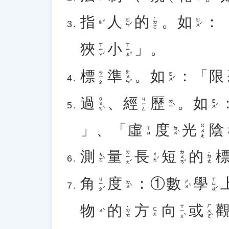
指
人
的
。
如
：
˙ㄉㄜ
ㄖㄣˊ
ㄖㄨˊ
ㄓˇ
狹
小
」。
ㄒㄧㄚˊ
ㄒㄧㄠˇ
標
準
。
如
：「
限
ㄓㄨㄣˇ
ㄒ
ㄅㄧㄠ
ㄖㄨˊ
過
、
經
歷
。
如
ㄍㄨㄛˋ
ㄐㄧㄥ
ㄌㄧˋ
ㄖㄨˊ
」、「
虛
度
光
陰
ㄍㄨㄤ
ㄉㄨˋ
ㄒㄩ
測
量
長
短
的
ㄌㄧㄤˊ
ㄉㄨㄢˇ
˙ㄉㄜ
ㄘㄜˋ
ㄔㄤˊ
角
度
：①
數
學
ㄐㄧㄠˇ
ㄒㄩㄝˊ
ㄉㄨˋ
ㄕㄨˋ
物
的
方
向
或
ㄒㄧㄤˋ
ㄏㄨㄛˋ
˙ㄉㄜ
ㄈㄤ
ㄨˋ