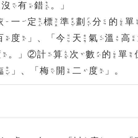
沒
有
錯
。」
ㄘㄨㄛˋ
ㄇㄟˊ
ㄧㄡˇ
依
一
定
標
準
劃
分
的
單
ㄉㄧㄥˋ
ㄓㄨㄣˇ
ㄏㄨㄚˋ
ㄅㄧㄠ
˙ㄉㄜ
ㄈㄣ
ㄉ
ㄧˊ
ㄧ
百
度
」、「
今
天
氣
溫
高
ㄐㄧㄣ
ㄊㄧㄢ
ㄅㄞˇ
ㄉㄨˋ
ㄑㄧˋ
ㄨㄣ
ㄍㄠ
度
。」②
計
算
次
數
的
單
ㄙㄨㄢˋ
˙ㄉㄜ
ㄉㄨˋ
ㄐㄧˋ
ㄕㄨˋ
ㄉㄢ
ㄘˋ
臨
」、「
梅
開
二
度
」。
ㄌㄧㄣˊ
ㄇㄟˊ
ㄉㄨˋ
ㄎㄞ
ㄦˋ