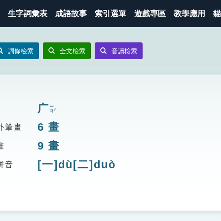
生字詞彙表
成語故事
索引選單
遊戲專區
教學應用
貓
詞條檢索
全文檢索
音讀檢索
广
ㄧㄢˇ
6
畫
外筆畫
9
畫
畫
[一]dù[二]duò
拼音