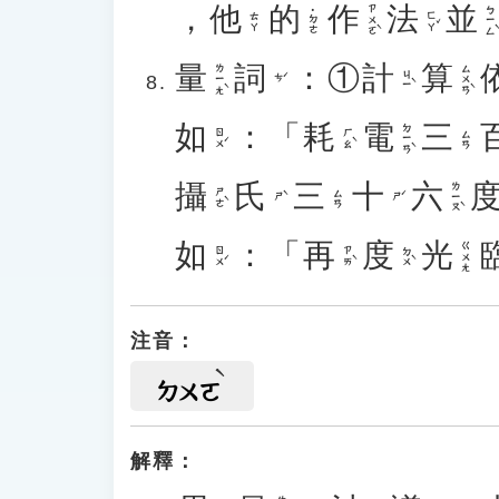
，
他
的
作
法
並
ㄗㄨㄛˋ
ㄅㄧㄥˋ
˙ㄉㄜ
ㄈㄚˇ
ㄊㄚ
量
詞
：①
計
算
ㄌㄧㄤˋ
ㄙㄨㄢˋ
ㄐㄧˋ
ㄘˊ
如
：「
耗
電
三
ㄉㄧㄢˋ
ㄖㄨˊ
ㄏㄠˋ
ㄙㄢ
攝
氏
三
十
六
ㄌㄧㄡˋ
ㄕㄜˋ
ㄙㄢ
ㄕˋ
ㄕˊ
如
：「
再
度
光
ㄍㄨㄤ
ㄖㄨˊ
ㄗㄞˋ
ㄉㄨˋ
注音：
ㄉㄨㄛ
解釋：