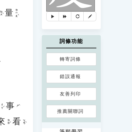
量
ㄌㄧㄤˋ
ㄉㄨˋ
詞條功能
轉寄詞條
錯誤通報
友善列印
事
ㄔㄚˊ
ㄕˋ
推薦關聯詞
來
看
ㄌㄞˊ
ㄎㄢˋ
筆順學習