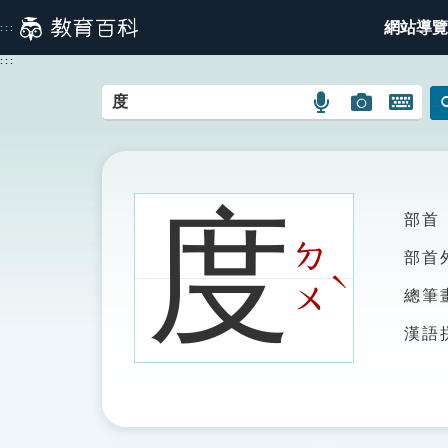
跳
網站導覽
:::
到
主
:::
要
內
語
圖
開
容
言
片
啟
搜
搜
鍵
尋
尋
盤
圖
圖
圖
度
部首
示
示
示
ㄉ
部首
ˋ
ㄨ
總筆
漢語