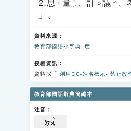
2.
思
量
、
計
議
、
ㄌㄧㄤˊ
ㄐㄧˋ
ㄧˋ
ㄙ
」。
資料來源：
教育部國語小字典_度
授權資訊：
資料採「
創用CC-姓名標示- 禁止改
教育部國語辭典簡編本
注音：
ㄉㄨ