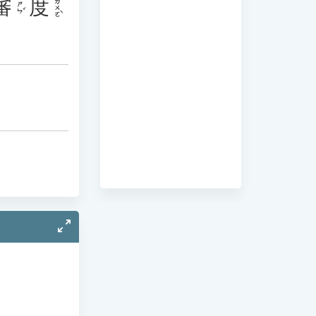
審
度
ㄉㄨㄛˋ
ㄕㄣˇ