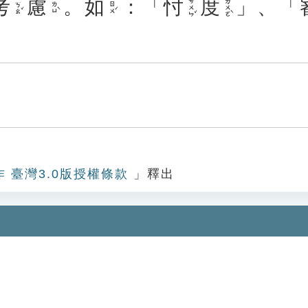
考
慮
。
如
：「
忖
度
」、「
ㄘㄨㄣˇ
ㄉㄨㄛˋ
ㄎㄠˇ
ㄌㄩˋ
ㄖㄨˊ
作 臺灣3.0版授權條款
」釋出