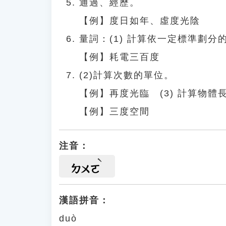
通過、經歷。
【例】度日如年、虛度光陰
量詞：(1) 計算依一定標準劃分
【例】耗電三百度
(2)計算次數的單位。
【例】再度光臨 (3) 計算物
【例】三度空間
注音：
ㄉㄨㄛ
漢語拼音：
duò