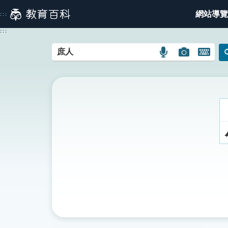
跳
網站導覽
:::
到
主
:::
要
內
語
圖
開
容
言
片
啟
搜
搜
鍵
尋
尋
盤
圖
圖
圖
示
示
示