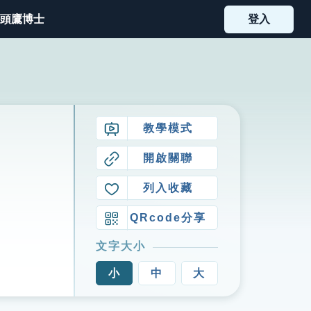
頭鷹博士
登入
教學模式
開啟關聯
列入收藏
QRcode分享
文字大小
小
中
大