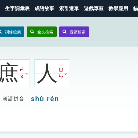
生字詞彙表
成語故事
索引選單
遊戲專區
教學應用
貓
詞條檢索
全文檢索
音讀檢索
庶
人
ㄕ
ㄖ
ˋ
ˊ
ㄨ
ㄣ
shù rén
漢語拼音