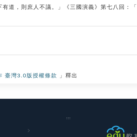
下有道，則庶人不議。」《三國演義》第七八回：
作 臺灣3.0版授權條款
」釋出
:::