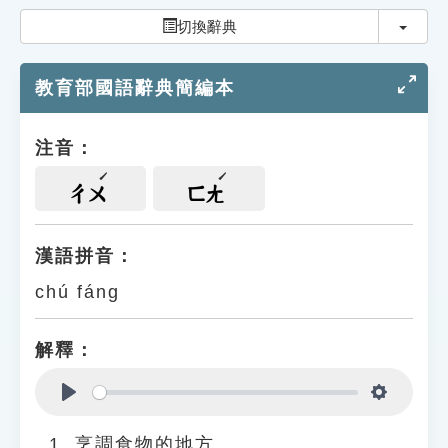
索引選單
切換
切換辭典
知識索引
教育部國語辭典簡編本
單字索引
生命大百科索引
注音：
遊戲專區
ㄔㄨ
ㄈㄤ
教學應用
漢語拼音：
chú fáng
貓頭鷹博士
解釋：
Play
Settings
烹調食物的地方。