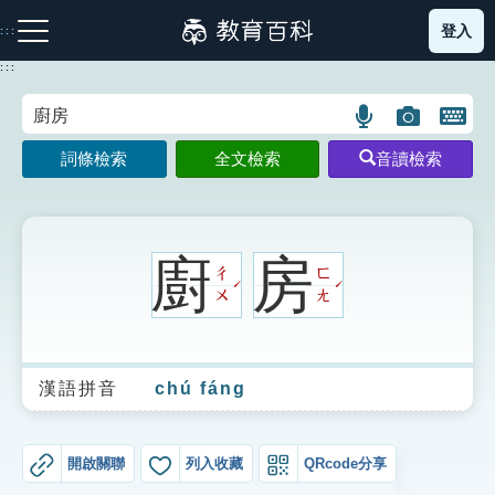
跳
登入
:::
到
主
:::
要
內
語
圖
開
容
注音索引圖示
筆畫索引圖示
部首索引表圖示
言
片
啟
詞條檢索
全文檢索
音讀檢索
搜
搜
鍵
尋
尋
盤
圖
圖
圖
示
示
示
廚
房
ㄔ
ㄈ
ˊ
ˊ
ㄨ
ㄤ
網站導覽
漢語拼音
chú fáng
生字詞彙表
成語故事
開啟關聯
列入收藏
QRcode分享