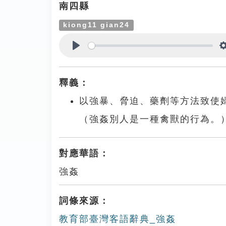
南四縣
kiong11 gian24
Play
釋義：
以強暴、脅迫、藥劑等方法致使
（強姦別人是一種禽獸的行為。
對應華語：
強姦
詞條來源：
教育部臺灣客語辭典_強姦