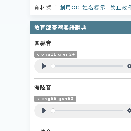
資料採「
創用CC-姓名標示- 禁止改
教育部臺灣客語辭典
四縣音
kiong11 gien24
Play
海陸音
kiong55 gan53
Play