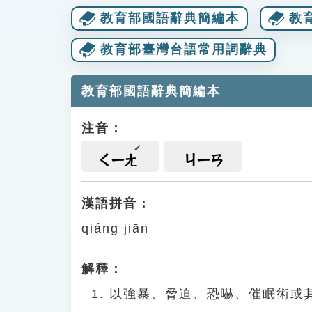
教育部國語辭典簡編本
教
教育部臺灣台語常用詞辭典
教育部國語辭典簡編本
注音：
ㄑㄧㄤ
ㄐㄧㄢ
漢語拼音：
qiáng jiān
解釋：
以強暴、脅迫、恐嚇、催眠術或