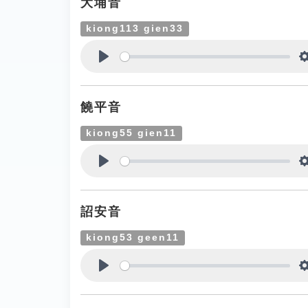
大埔音
kiong113 gien33
Play
饒平音
kiong55 gien11
Play
詔安音
kiong53 geen11
Play