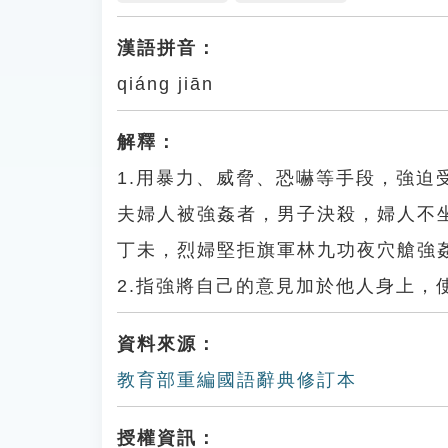
漢語拼音：
qiáng jiān
解釋：
1.用暴力、威脅、恐嚇等手段，強
夫婦人被強姦者，男子決殺，婦人不
丁未，烈婦堅拒旗軍林九功夜穴艙強
2.指強將自己的意見加於他人身上，
資料來源：
教育部重編國語辭典修訂本
授權資訊：