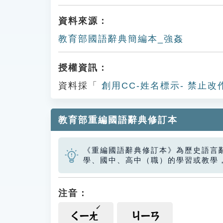
資料來源：
教育部國語辭典簡編本_強姦
授權資訊：
資料採「
創用CC-姓名標示- 禁止改
教育部重編國語辭典修訂本
《重編國語辭典修訂本》為歷史語言
學、國中、高中（職）的學習或教學
注音：
ㄑㄧㄤ
ㄐㄧㄢ