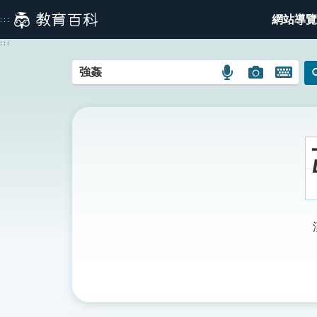
跳
網站導覽
:::
到
主
:::
要
內
語
圖
開
容
言
片
啟
搜
搜
鍵
尋
尋
盤
圖
圖
圖
示
示
示