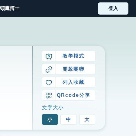
頭鷹博士
登入
教學模式
開啟關聯
列入收藏
QRcode分享
文字大小
小
中
大