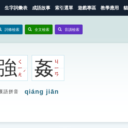
生字詞彙表
成語故事
索引選單
遊戲專區
教學應用
貓
詞條檢索
全文檢索
音讀檢索
強
姦
ㄑ
ㄐ
ㄧ
ㄧ
ˊ
ㄤ
ㄢ
qiáng jiān
漢語拼音