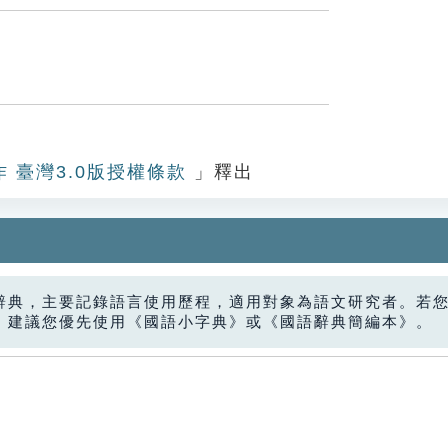
作 臺灣3.0版授權條款
」釋出
辭典，主要記錄語言使用歷程，適用對象為語文研究者。若
，建議您優先使用《國語小字典》或《國語辭典簡編本》。