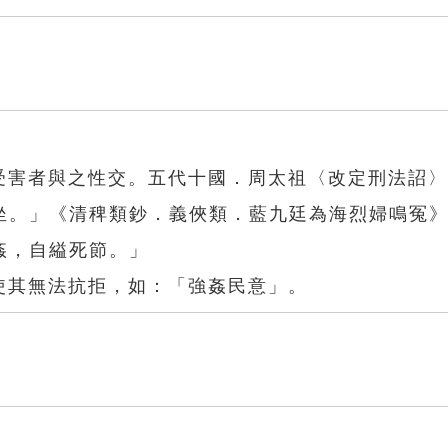
迫受害者與之性交。五代十國．周太祖〈改定刑法詔
坐。」《清稗類鈔．義俠類．藍九廷為海烈婦鳴冤
姦，自縊死節。」
使其無法抗拒，如：「強姦民意」。