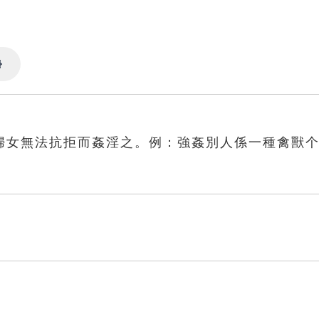
Settings
婦女無法抗拒而姦淫之。例：強姦別人係一種禽獸
）