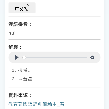
ㄏㄨㄟ
漢語拼音：
huì
解釋：
Play
Settings
掃帚。
→彗星
資料來源：
教育部國語辭典簡編本_彗