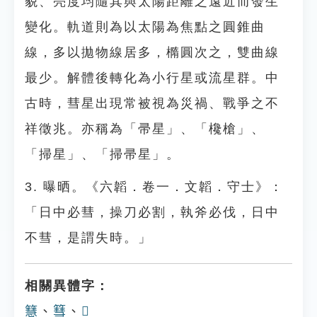
貌、亮度均隨其與太陽距離之遠近而發生
變化。軌道則為以太陽為焦點之圓錐曲
線，多以拋物線居多，橢圓次之，雙曲線
最少。解體後轉化為小行星或流星群。中
古時，彗星出現常被視為災禍、戰爭之不
祥徵兆。亦稱為「帚星」、「欃槍」、
「掃星」、「掃帚星」。
3. 曝晒。《六韜．卷一．文韜．守士》：
「日中必彗，操刀必割，執斧必伐，日中
不彗，是謂失時。」
相關異體字：
𥶙
、
篲
、
𥱎