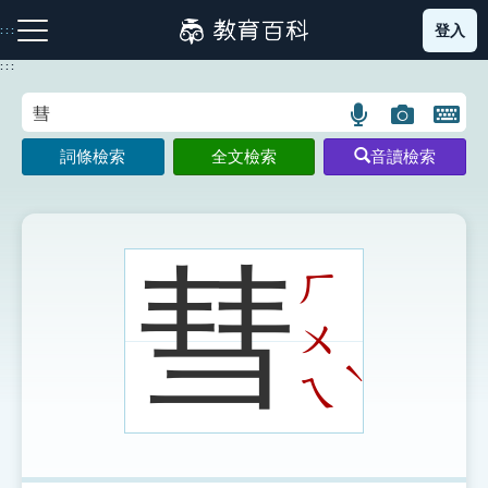
跳
登入
:::
到
主
:::
要
內
語
圖
開
容
注音索引圖示
筆畫索引圖示
部首索引表圖示
言
片
啟
詞條檢索
全文檢索
音讀檢索
搜
搜
鍵
尋
尋
盤
圖
圖
圖
示
示
示
彗
ㄏ
ㄨ
網站導覽
ˋ
ㄟ
生字詞彙表
成語故事