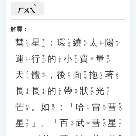
ㄏㄨㄟ
解釋：
彗
星
：
環
繞
太
陽
ㄏㄨㄟˋ
ㄏㄨㄢˊ
ㄒㄧㄥ
ㄖㄠˋ
ㄊㄞˋ
ㄧㄤˊ
運
行
的
小
質
量
ㄒㄧㄥˊ
ㄒㄧㄠˇ
ㄌㄧㄤˋ
˙ㄉㄜ
ㄩㄣˋ
ㄓˊ
天
體
，
後
面
拖
著
ㄇㄧㄢˋ
ㄊㄧㄢ
ㄊㄨㄛ
˙ㄓㄜ
ㄊㄧˇ
ㄏㄡˋ
長
長
的
帶
狀
光
ㄓㄨㄤˋ
ㄍㄨㄤ
˙ㄉㄜ
ㄔㄤˊ
ㄔㄤˊ
ㄉㄞˋ
芒
。
如
：「
哈
雷
彗
ㄏㄨㄟˋ
ㄇㄤˊ
ㄖㄨˊ
ㄌㄟˊ
ㄏㄚ
星
」、「
百
武
彗
星
ㄏㄨㄟˋ
ㄒㄧㄥ
ㄒㄧㄥ
ㄅㄞˇ
ㄨˇ