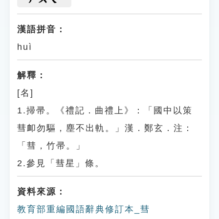
漢語拼音：
huì
解釋：
[名]
1.掃帚。《禮記．曲禮上》：「國中以策
彗卹勿驅，塵不出軌。」漢．鄭玄．注：
「彗，竹帚。」
2.參見「彗星」條。
資料來源：
教育部重編國語辭典修訂本_彗