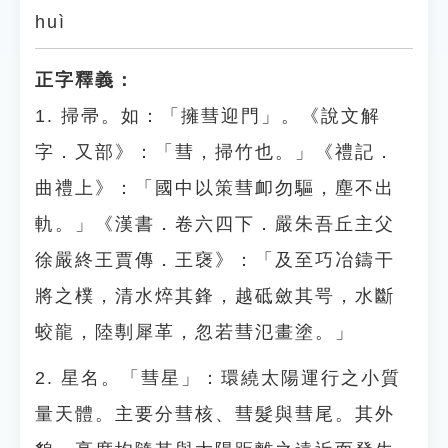
huì
正字釋義：
1. 掃帚。如：「擁彗迎門」。《說文解
字．又部》：「彗，掃竹也。」《禮記．
曲禮上》：「國中以策彗卹勿驅，塵不出
軌。」《漢書．卷六四下．嚴朱吾丘主父
徐嚴終王賈傳．王襃》：「及至巧冶鑄干
將之樸，清水焠其鋒，越砥斂其咢，水斷
蛟龍，陸剸犀革，忽若彗氾畫塗。」
2. 星名。「彗星」：環繞太陽運行之小質
量天體。主要分彗核、彗髮與彗尾。其外