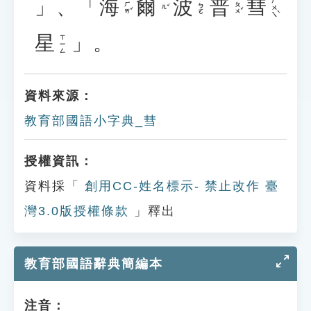
」、「
海
爾
波
普
彗
ㄏㄨㄟˋ
ㄏㄞˇ
ㄆㄨˇ
ㄅㄛ
ㄦˇ
星
」。
ㄒㄧㄥ
資料來源：
教育部國語小字典_彗
授權資訊：
資料採「
創用CC-姓名標示- 禁止改作 臺
灣3.0版授權條款
」釋出
教育部國語辭典簡編本
注音：