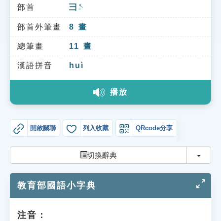
索引選單
部首
彐
ㄐㄧˋ
知識索引
部首外筆畫
8
畫
單字索引
總筆畫
11
畫
生命大百科索引
漢語拼音
huì
播放
遊戲專區
教學應用
開啟關聯
列入收藏
QRcode分享
貓頭鷹博士
切換
切換辭典
教育部國語小字典
注音：