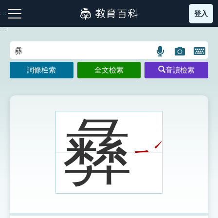
跳
登入
:::
到
主
:::
要
內
語
圖
開
容
注音索引圖示
筆畫索引圖示
部首索引表圖示
言
片
啟
詞條檢索
全文檢索
音讀檢索
搜
搜
鍵
尋
尋
盤
圖
圖
圖
示
示
示
彝
ˊ
ㄧ
網站導覽
生字詞彙表
成語故事