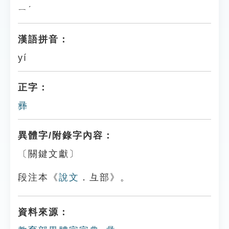
ㄧˊ
漢語拼音：
yí
正字：
彞
異體字/附錄字內容：
〔關鍵文獻〕
段注本《
說文
．彑部》。
資料來源：