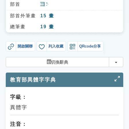
索引選單
部首
彐
ㄐㄧˋ
知識索引
部首外筆畫
15
畫
單字索引
總筆畫
19
畫
生命大百科索引
開啟關聯
列入收藏
QRcode分享
遊戲專區
切換
切換辭典
教學應用
教育部異體字字典
貓頭鷹博士
字級：
異體字
注音：