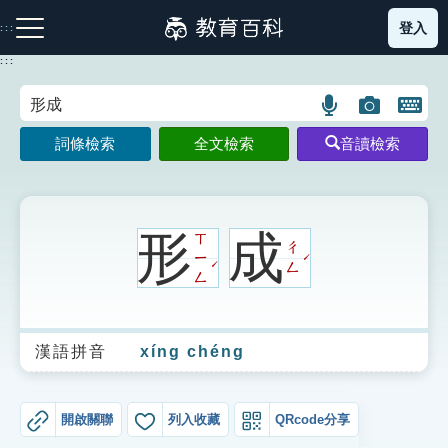
跳
登入
:::
到
主
:::
要
內
語
圖
開
容
注音索引圖示
筆畫索引圖示
部首索引表圖示
言
片
啟
詞條檢索
全文檢索
音讀檢索
搜
搜
鍵
尋
尋
盤
圖
圖
圖
示
示
示
形
成
ㄒ
ㄔ
ㄧ
ˊ
ˊ
ㄥ
ㄥ
網站導覽
漢語拼音
xíng chéng
生字詞彙表
成語故事
開啟關聯
列入收藏
QRcode分享