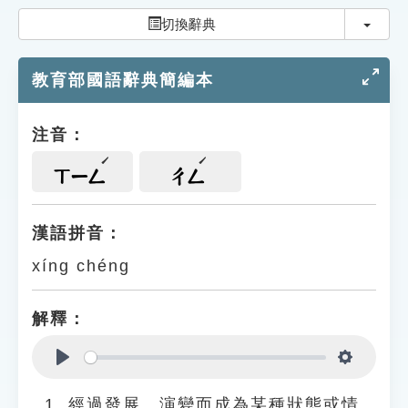
索引選單
切換
切換辭典
知識索引
教育部國語辭典簡編本
單字索引
生命大百科索引
注音：
遊戲專區
ㄒㄧㄥ
ㄔㄥ
教學應用
漢語拼音：
xíng chéng
貓頭鷹博士
解釋：
Play
Settings
經過發展、演變而成為某種狀態或情