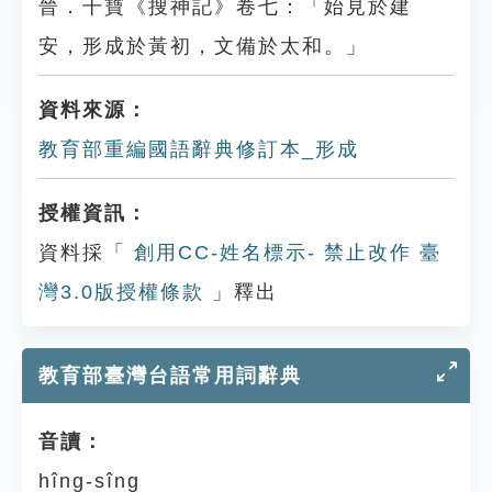
晉．干寶《搜神記》卷七：「始見於建
安，形成於黃初，文備於太和。」
資料來源：
教育部重編國語辭典修訂本_形成
授權資訊：
資料採「
創用CC-姓名標示- 禁止改作 臺
灣3.0版授權條款
」釋出
教育部臺灣台語常用詞辭典
音讀：
hîng-sîng