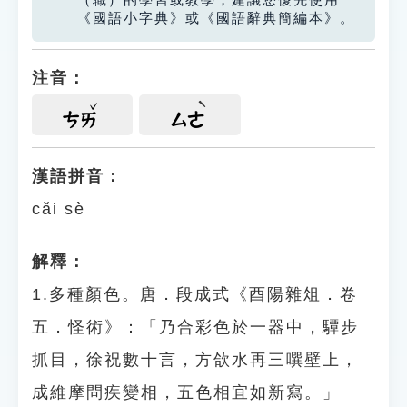
（職）的學習或教學，建議您優先使用
《國語小字典》或《國語辭典簡編本》。
注音：
ㄘㄞ
ㄙㄜ
漢語拼音：
cǎi sè
解釋：
1.多種顏色。唐．段成式《酉陽雜俎．卷
五．怪術》：「乃合彩色於一器中，驔步
抓目，徐祝數十言，方欱水再三噀壁上，
成維摩問疾變相，五色相宜如新寫。」