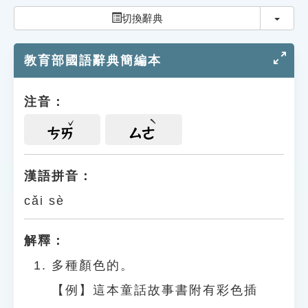
索引選單
切換
切換辭典
知識索引
教育部國語辭典簡編本
單字索引
生命大百科索引
注音：
遊戲專區
ㄘㄞ
ㄙㄜ
教學應用
漢語拼音：
cǎi sè
貓頭鷹博士
解釋：
多種顏色的。
【例】這本童話故事書附有彩色插