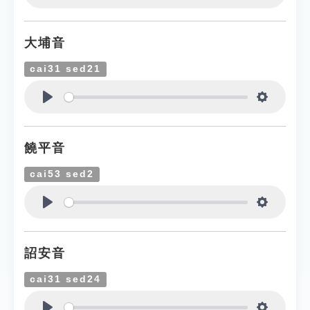
Play
Settings
大埔音
cai31 sed21
Play
Settings
饒平音
cai53 sed2
Play
Settings
詔安音
cai31 sed24