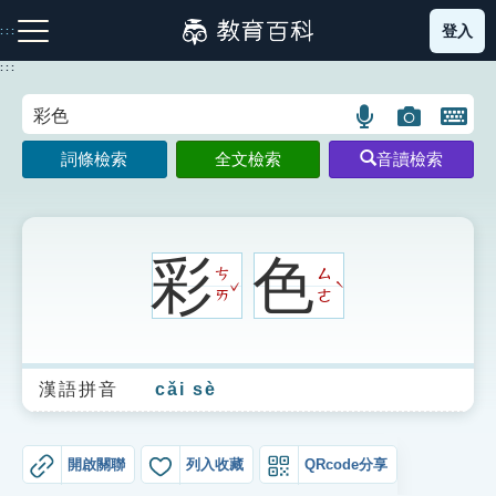
跳
登入
:::
到
主
:::
要
內
語
圖
開
容
注音索引圖示
筆畫索引圖示
部首索引表圖示
言
片
啟
詞條檢索
全文檢索
音讀檢索
搜
搜
鍵
尋
尋
盤
圖
圖
圖
示
示
示
彩
色
ㄘ
ㄙ
ˇ
ˋ
ㄞ
ㄜ
網站導覽
漢語拼音
cǎi sè
生字詞彙表
成語故事
開啟關聯
列入收藏
QRcode分享