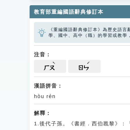
教育部重編國語辭典修訂本
《重編國語辭典修訂本》為歷史語言
學、國中、高中（職）的學習或教學
注音：
ㄏㄡ
ㄖㄣ
漢語拼音：
hòu rén
解釋：
1.後代子孫。《書經．西伯戡黎》：