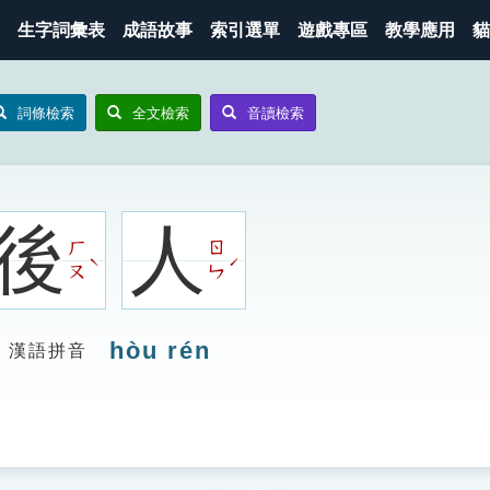
生字詞彙表
成語故事
索引選單
遊戲專區
教學應用
貓
詞條檢索
全文檢索
音讀檢索
後
人
ㄏ
ㄖ
ˋ
ˊ
ㄡ
ㄣ
hòu rén
漢語拼音