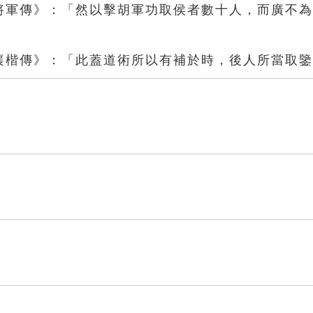
李將軍傳》：「然以擊胡軍功取侯者數十人，而廣不
．襄楷傳》：「此蓋道術所以有補於時，後人所當取