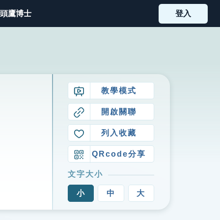
頭鷹博士
登入
教學模式
開啟關聯
列入收藏
QRcode分享
文字大小
小
中
大