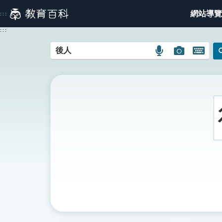
跳
網站導覽
:::
到
主
:::
要
內
語
圖
開
容
言
片
啟
搜
搜
鍵
尋
尋
盤
圖
圖
圖
示
示
示