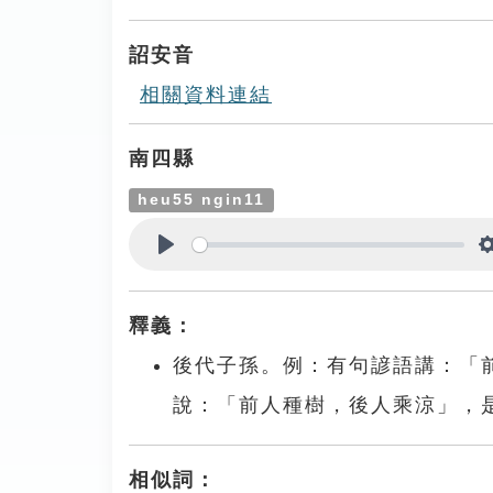
Play
詔安音
相關資料連結
南四縣
heu55 ngin11
Play
釋義：
後代子孫。例：有句諺語講：「前
說：「前人種樹，後人乘涼」，
相似詞：