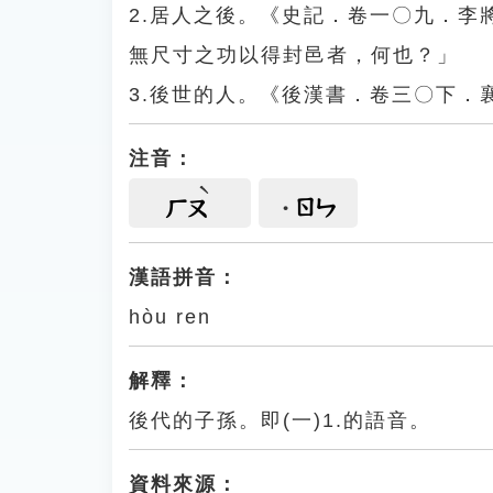
2.居人之後。《史記．卷一〇九．
無尺寸之功以得封邑者，何也？」
3.後世的人。《後漢書．卷三〇下
注音：
ㄖㄣ
ㄏㄡ
漢語拼音：
hòu ren
解釋：
後代的子孫。即(一)1.的語音。
資料來源：