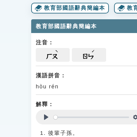
教育部國語辭典簡編本
教
教育部國語辭典簡編本
注音：
ㄏㄡ
ㄖㄣ
漢語拼音：
hòu rén
解釋：
Play
後輩子孫。