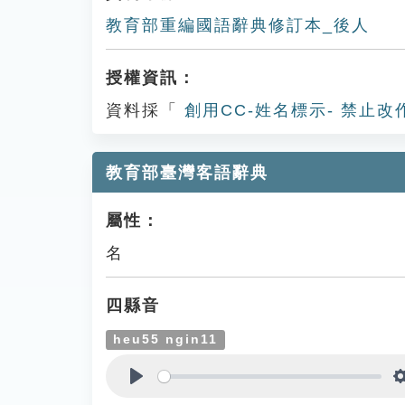
教育部重編國語辭典修訂本_後人
授權資訊：
資料採「
創用CC-姓名標示- 禁止改
教育部臺灣客語辭典
屬性：
名
四縣音
heu55 ngin11
Play