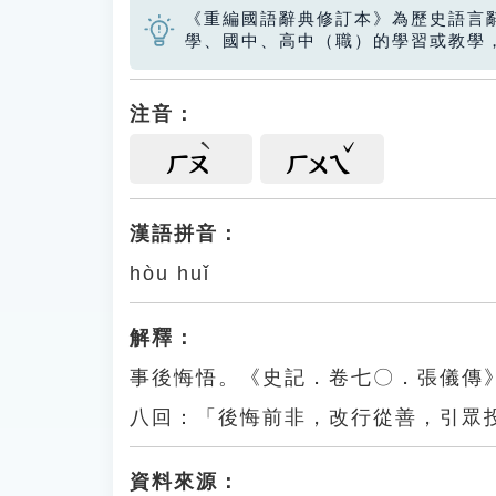
《重編國語辭典修訂本》為歷史語言
學、國中、高中（職）的學習或教學
注音：
ㄏㄡ
ㄏㄨㄟ
漢語拼音：
hòu huǐ
解釋：
事後悔悟。《史記．卷七〇．張儀傳
八回：「後悔前非，改行從善，引眾
資料來源：