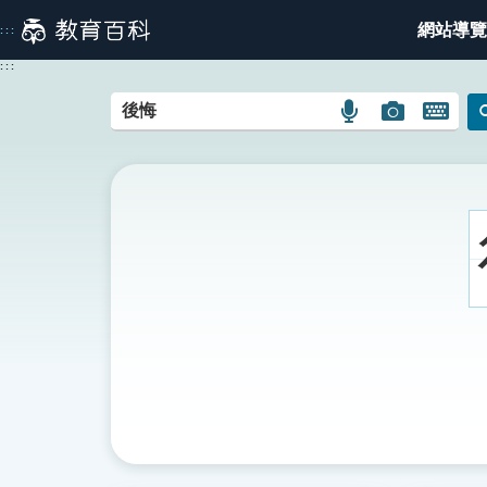
跳
網站導覽
:::
到
主
:::
要
內
語
圖
開
容
言
片
啟
搜
搜
鍵
尋
尋
盤
圖
圖
圖
示
示
示