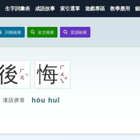
生字詞彙表
成語故事
索引選單
遊戲專區
教學應用
貓
詞條檢索
全文檢索
音讀檢索
後
悔
ㄏ
ㄏ
ㄨ
ˋ
ˇ
ㄡ
ㄟ
hòu huǐ
漢語拼音