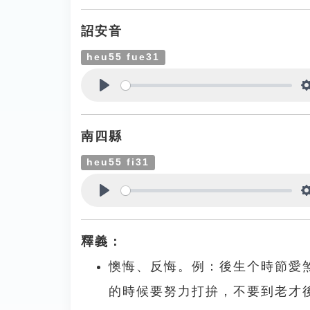
詔安音
heu55 fue31
Play
南四縣
heu55 fi31
Play
釋義：
懊悔、反悔。例：後生个時節愛煞猛
的時候要努力打拚，不要到老才