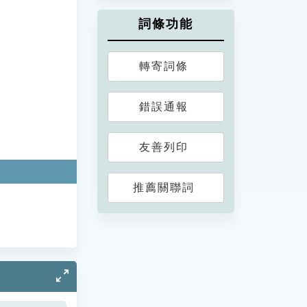
詞條功能
轉寄詞條
錯誤通報
友善列印
推薦關聯詞