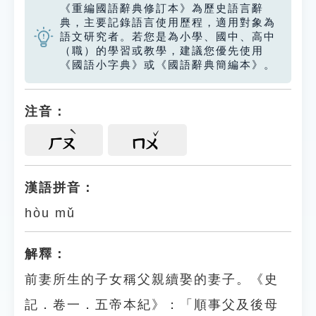
《重編國語辭典修訂本》為歷史語言辭
典，主要記錄語言使用歷程，適用對象為
語文研究者。若您是為小學、國中、高中
（職）的學習或教學，建議您優先使用
《國語小字典》或《國語辭典簡編本》。
注音：
ㄏㄡ
ㄇㄨ
漢語拼音：
hòu mǔ
解釋：
前妻所生的子女稱父親續娶的妻子。《史
記．卷一．五帝本紀》：「順事父及後母