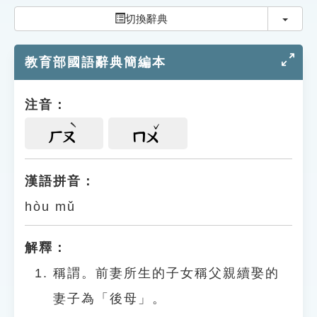
索引選單
切換
切換辭典
知識索引
教育部國語辭典簡編本
單字索引
生命大百科索引
注音：
遊戲專區
ㄏㄡ
ㄇㄨ
教學應用
漢語拼音：
hòu mǔ
貓頭鷹博士
解釋：
稱謂。前妻所生的子女稱父親續娶的
妻子為「後母」。