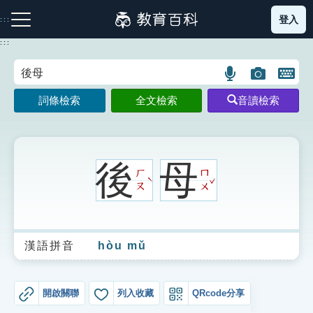
跳
登入
:::
到
主
:::
要
內
語
圖
開
容
注音索引圖示
筆畫索引圖示
部首索引表圖示
言
片
啟
詞條檢索
全文檢索
音讀檢索
搜
搜
鍵
尋
尋
盤
圖
圖
圖
示
示
示
後
母
ㄏ
ㄇ
ˇ
ˋ
ㄡ
ㄨ
網站導覽
漢語拼音
hòu mǔ
生字詞彙表
成語故事
開啟關聯
列入收藏
QRcode分享