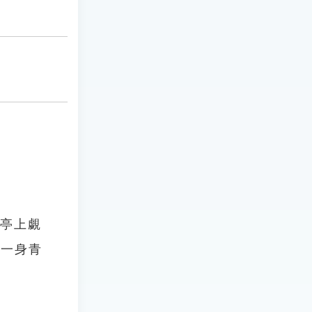
橋亭上覷
著一身青