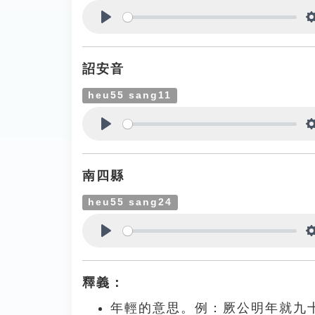
Play
詔安音
heu55 sang11
Play
南四縣
heu55 sang24
Play
釋義：
年輕的意思。例：厥公明年就九