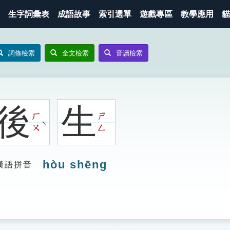
生字詞彙表
成語故事
索引選單
遊戲專區
教學應用
貓
詞條檢索
全文檢索
音讀檢索
後
生
ㄏ
ㄕ
ˋ
ㄡ
ㄥ
hòu shēng
漢語拼音