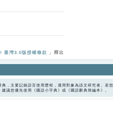
作 臺灣3.0版授權條款
」釋出
辭典，主要記錄語言使用歷程，適用對象為語文研究者。若
，建議您優先使用《國語小字典》或《國語辭典簡編本》。