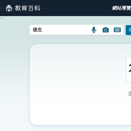
跳
網站導覽
:::
到
主
:::
要
內
語
圖
開
容
言
片
啟
搜
搜
鍵
尋
尋
盤
圖
圖
圖
示
示
示