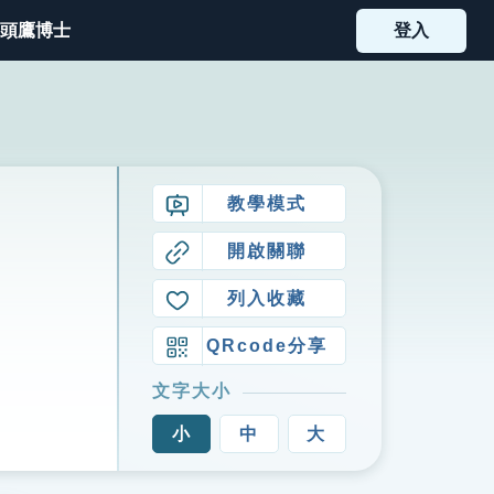
頭鷹博士
登入
教學模式
開啟關聯
列入收藏
QRcode分享
文字大小
小
中
大