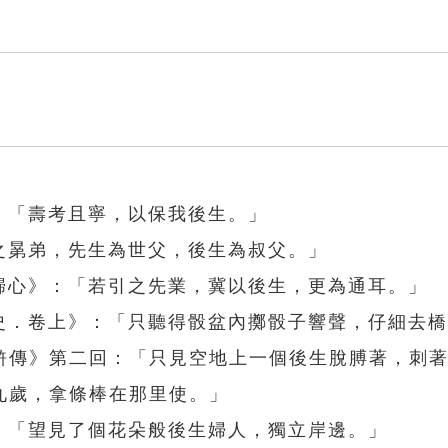
：「壽考且寧，以保我後生。」
之晜弟，先生為世父，後生為叔父。」
歸心》：「若引之先業，冀以後生，更為通耳。」
漢史．卷上》：「只聽得骰盆內擲骰子響聲，仔細去
滸傳》第二回：「只見空地上一個後生脫膊著，刺
九歲，拿條棒在那里使。」
：「望見了個花朵般後生婦人，獨立岸邊。」