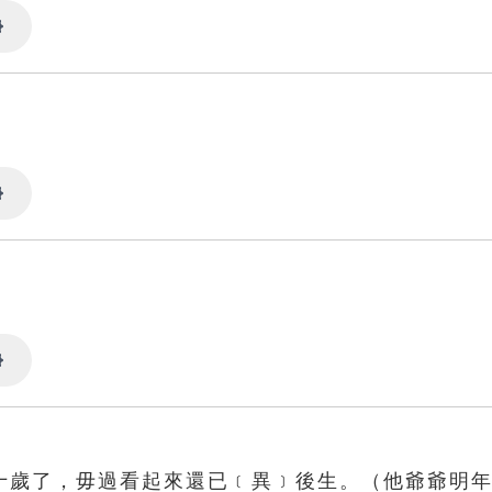
Settings
Settings
Settings
十歲了，毋過看起來還已﹝異﹞後生。（他爺爺明