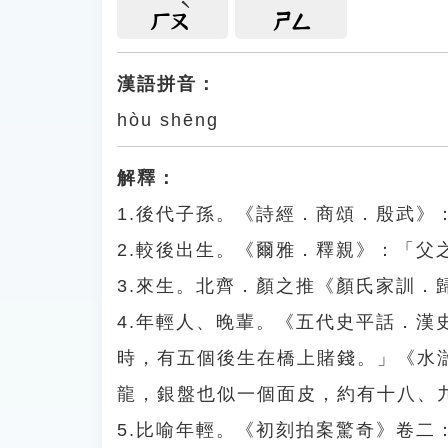
ㄏㄡ
ㄕㄥ
漢語拼音：
hòu shēng
解釋：
1.後代子孫。《詩經．商頌．殷武》
2.較後出生。《爾雅．釋親》：「父
3.來生。北齊．顏之推《顏氏家訓．
4.年輕人、晚輩。《五代史平話．
時，有五個後生在橋上賭錢。」《水
龍，銀盤也似一個面皮，約有十八、
5.比喻年輕。《初刻拍案驚奇》卷二