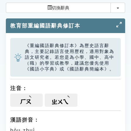
索引選單
切換
切換辭典
知識索引
教育部重編國語辭典修訂本
單字索引
生命大百科索引
《重編國語辭典修訂本》為歷史語言辭
典，主要記錄語言使用歷程，適用對象為
遊戲專區
語文研究者。若您是為小學、國中、高中
（職）的學習或教學，建議您優先使用
《國語小字典》或《國語辭典簡編本》。
教學應用
貓頭鷹博士
注音：
ㄏㄡ
ㄓㄨㄟ
漢語拼音：
hòu zhuì