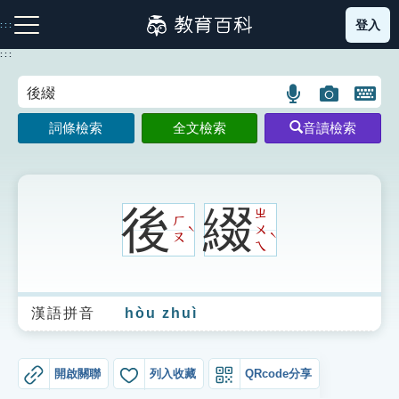
跳
登入
:::
到
主
:::
要
內
語
圖
開
容
注音索引圖示
筆畫索引圖示
部首索引表圖示
言
片
啟
詞條檢索
全文檢索
音讀檢索
搜
搜
鍵
尋
尋
盤
圖
圖
圖
示
示
示
後
綴
ㄓ
ㄏ
ㄨ
ˋ
ˋ
ㄡ
ㄟ
網站導覽
漢語拼音
hòu zhuì
生字詞彙表
成語故事
開啟關聯
列入收藏
QRcode分享