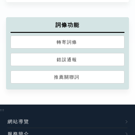
詞條功能
轉寄詞條
錯誤通報
推薦關聯詞
:::
網站導覽
服務簡介