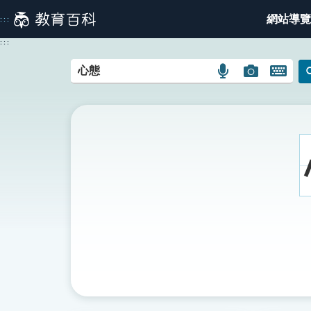
跳
網站導覽
:::
到
主
:::
要
內
語
圖
開
容
言
片
啟
搜
搜
鍵
尋
尋
盤
圖
圖
圖
示
示
示