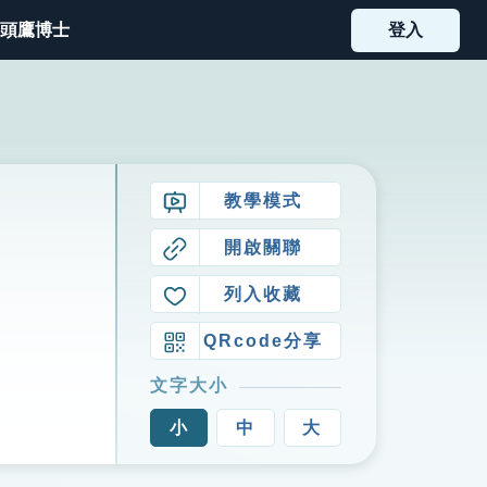
頭鷹博士
登入
教學模式
開啟關聯
列入收藏
QRcode分享
文字大小
小
中
大