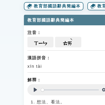
教育部國語辭典簡編本
教
教育部國語辭典簡編本
注音：
ㄒㄧㄣ
ㄊㄞ
漢語拼音：
xīn tài
解釋：
Play
想法、看法。