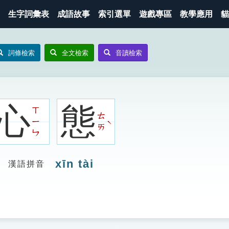
生字詞彙表
成語故事
索引選單
遊戲專區
教學應用
貓
詞條檢索
全文檢索
音讀檢索
心
態
ㄒ
ㄊ
ㄧ
ˋ
ㄞ
ㄣ
xīn tài
漢語拼音