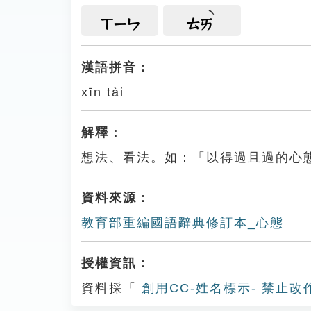
ㄒㄧㄣ
ㄊㄞ
漢語拼音：
xīn tài
解釋：
想法、看法。如：「以得過且過的心
資料來源：
教育部重編國語辭典修訂本_心態
授權資訊：
資料採「
創用CC-姓名標示- 禁止改