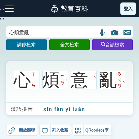
跳
登入
:::
到
主
:::
要
內
語
圖
開
容
注音索引圖示
筆畫索引圖示
部首索引表圖示
言
片
啟
詞條檢索
全文檢索
音讀檢索
搜
搜
鍵
尋
尋
盤
圖
圖
圖
示
示
示
心
煩
意
亂
ㄒ
ㄌ
ㄈ
ˋ
ㄧ
ㄧ
ㄨ
ˊ
ˋ
ㄢ
ㄣ
ㄢ
網站導覽
漢語拼音
xīn fán yì luàn
生字詞彙表
成語故事
開啟關聯
列入收藏
QRcode分享