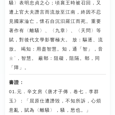
騷〉表明忠貞之心；頃襄王時被召回，又
遭上官大夫譖言而流放至江南，終因不忍
見國家淪亡，懷石自沉汩羅江而死。重要
著作有〈離騷〉、〈九章〉、〈天問〉等
賦，對後代文學影響極大。 放：驅逐、流
放。 竭知：用盡智慧。知，通「智」，音
ㄓˋ，智慧。 蔽鄣：阻礙，阻隔。鄣，同
「障」。
書證：
01.元．辛文房《唐才子傳．卷七．李群
玉》：「屈原仕遭譖毀，不知所訴，心煩
意亂，賦為〈離騷〉，騷，愁也。」