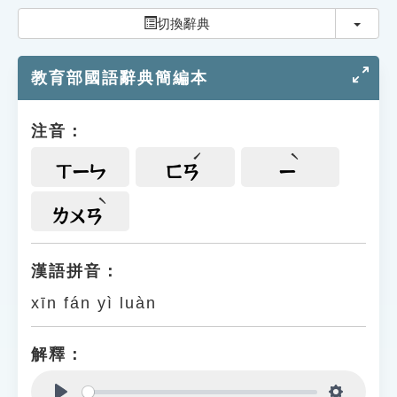
索引選單
切換
切換辭典
知識索引
教育部國語辭典簡編本
單字索引
生命大百科索引
注音：
遊戲專區
ㄒㄧㄣ
ㄈㄢ
ㄧ
教學應用
ㄌㄨㄢ
貓頭鷹博士
漢語拼音：
xīn fán yì luàn
解釋：