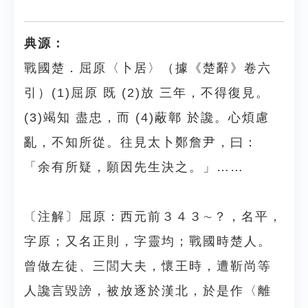
典源：
戰國楚．屈原〈卜居〉（據《楚辭》卷六
引）(1)屈原 既 (2)放 三年，不得復見。
(3)竭知 盡忠，而 (4)蔽鄣 於讒。心煩慮
亂，不知所從。往見太卜鄭詹尹，曰：
「余有所疑，願因先生決之。」……
〔注解〕屈原：西元前３４３∼？，名平，
字原；又名正則，字靈均；戰國時楚人。
曾做左徒、三閭大夫，懷王時，遭靳尚等
人讒言毀謗，被放逐於漢北，於是作〈離