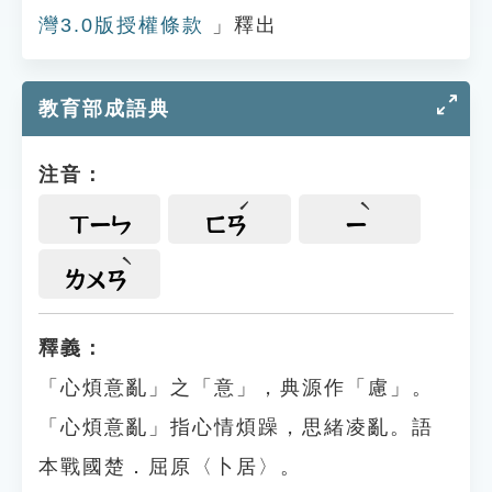
灣3.0版授權條款
」釋出
教育部成語典
注音：
ㄒㄧㄣ
ㄈㄢ
ㄧ
ㄌㄨㄢ
釋義：
「心煩意亂」之「意」，典源作「慮」。
「心煩意亂」指心情煩躁，思緒凌亂。語
本戰國楚．屈原〈卜居〉。