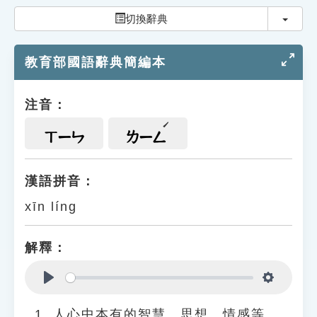
索引選單
切換
切換辭典
知識索引
教育部國語辭典簡編本
單字索引
生命大百科索引
注音：
遊戲專區
ㄒㄧㄣ
ㄌㄧㄥ
教學應用
漢語拼音：
xīn líng
貓頭鷹博士
解釋：
Play
Settings
人心中本有的智慧、思想、情感等。