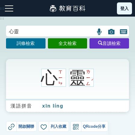
跳
登入
:::
到
主
:::
要
內
語
圖
開
容
注音索引圖示
筆畫索引圖示
部首索引表圖示
言
片
啟
詞條檢索
全文檢索
音讀檢索
搜
搜
鍵
尋
尋
盤
圖
圖
圖
示
示
示
心
靈
ㄒ
ㄌ
ㄧ
ㄧ
ˊ
ㄣ
ㄥ
網站導覽
漢語拼音
xīn líng
生字詞彙表
成語故事
開啟關聯
列入收藏
QRcode分享