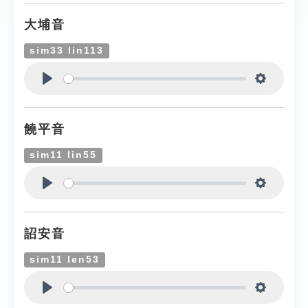
大埔音
sim33 lin113
Play
Settings
饒平音
sim11 lin55
Play
Settings
詔安音
sim11 len53
Play
Settings