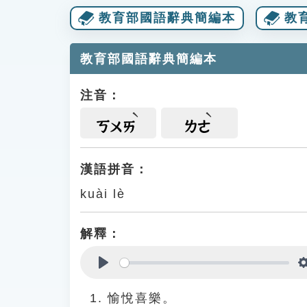
教育部國語辭典簡編本
教
教育部國語辭典簡編本
注音：
ㄎㄨㄞ
ㄌㄜ
漢語拼音：
kuài lè
解釋：
Play
愉悅喜樂。