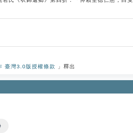
無名氏《衣錦還鄉》第四折：「仰賴聖德仁慈，白
作 臺灣3.0版授權條款
」釋出