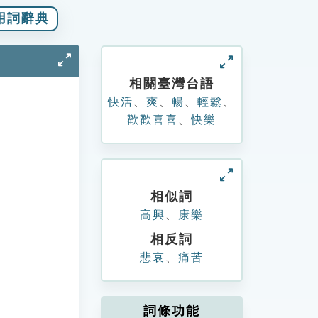
用詞辭典
相關臺灣台語
快活
、
爽
、
暢
、
輕鬆
、
歡歡喜喜
、
快樂
相似詞
高興
、
康樂
相反詞
悲哀
、
痛苦
詞條功能