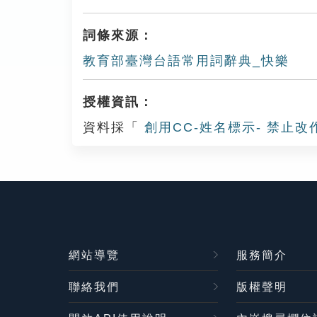
Play
詞條來源：
教育部臺灣台語常用詞辭典_快樂
授權資訊：
資料採「
創用CC-姓名標示- 禁止改
網站導覽
服務簡介
聯絡我們
版權聲明