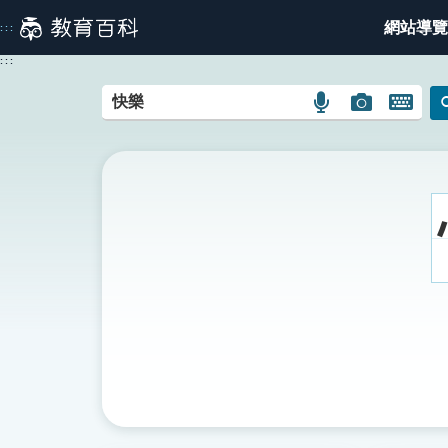
跳
網站導覽
:::
到
主
:::
要
內
語
圖
開
容
言
片
啟
搜
搜
鍵
尋
尋
盤
圖
圖
圖
示
示
示