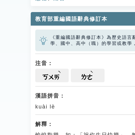
教育部重編國語辭典修訂本
《重編國語辭典修訂本》為歷史語言
學、國中、高中（職）的學習或教學
注音：
ㄎㄨㄞ
ㄌㄜ
漢語拼音：
kuài lè
解釋：