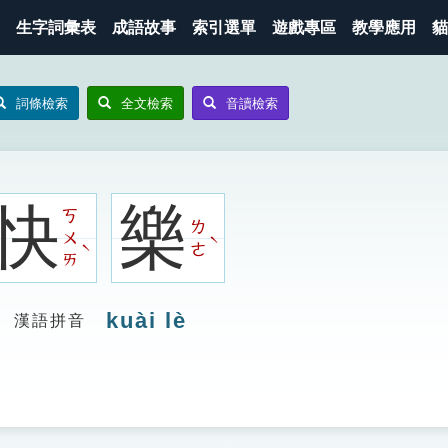
生字詞彙表
成語故事
索引選單
遊戲專區
教學應用
貓
詞條檢索
全文檢索
音讀檢索
快
樂
ㄎ
ㄌ
ㄨ
ˋ
ˋ
ㄜ
ㄞ
kuài lè
漢語拼音