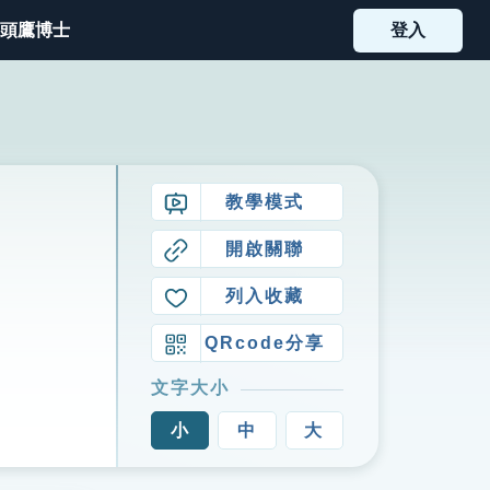
頭鷹博士
登入
教學模式
開啟關聯
列入收藏
QRcode分享
文字大小
小
中
大