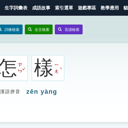
生字詞彙表
成語故事
索引選單
遊戲專區
教學應用
貓
詞條檢索
全文檢索
音讀檢索
怎
樣
ㄗ
ㄧ
ˇ
ˋ
ㄣ
ㄤ
zěn yàng
漢語拼音