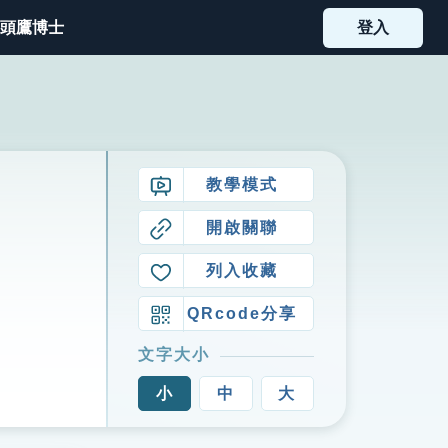
頭鷹博士
登入
教學模式
開啟關聯
列入收藏
QRcode分享
文字大小
小
中
大