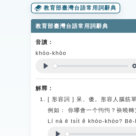
教育部臺灣台語常用詞辭典
教育部臺灣台語常用詞辭典
音讀：
khòo-khòo
Play
解釋：
[
形容詞
]
呆、傻。形容人腦筋
例如：
你哪會一个怐怐？袂曉轉
Lí ná ē tsi̍t ê khòo-khòo? Bē-h