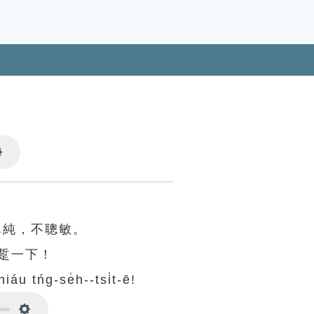
Settings
單純，不聰敏。
踅一下！
iáu tńg-se̍h--tsi̍t-ē!