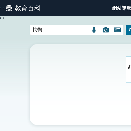
跳
網站導覽
:::
到
主
:::
要
內
語
圖
開
容
言
片
啟
搜
搜
鍵
尋
尋
盤
圖
圖
圖
示
示
示