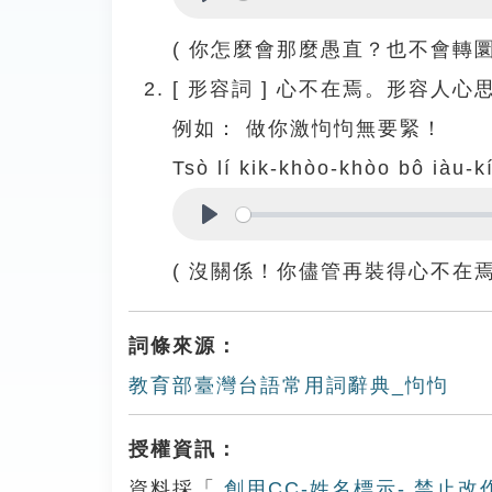
Play
( 你怎麼會那麼愚直？也不會轉圜
[
形容詞
]
心不在焉。形容人心
例如：
做你激怐怐無要緊！
Tsò lí kik-khòo-khòo bô iàu-k
Play
( 沒關係！你儘管再裝得心不在焉
詞條來源：
教育部臺灣台語常用詞辭典_怐怐
授權資訊：
資料採「
創用CC-姓名標示- 禁止改