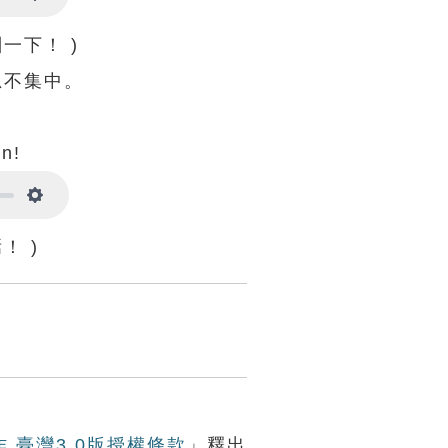
Settings
一下！ )
思不集中。
ín!
Settings
！ )
作 臺灣3.0版授權條款
」釋出