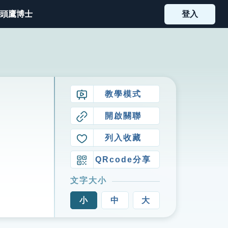
頭鷹博士
登入
教學模式
開啟關聯
列入收藏
QRcode分享
文字大小
小
中
大