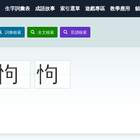
生字詞彙表
成語故事
索引選單
遊戲專區
教學應用
貓
詞條檢索
全文檢索
音讀檢索
怐
怐