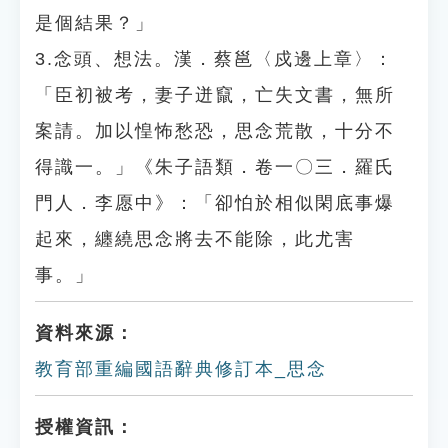
是個結果？」
3.念頭、想法。漢．蔡邕〈戍邊上章〉：
「臣初被考，妻子迸竄，亡失文書，無所
案請。加以惶怖愁恐，思念荒散，十分不
得識一。」《朱子語類．卷一〇三．羅氏
門人．李愿中》：「卻怕於相似閑底事爆
起來，纏繞思念將去不能除，此尤害
事。」
資料來源：
教育部重編國語辭典修訂本_思念
授權資訊：