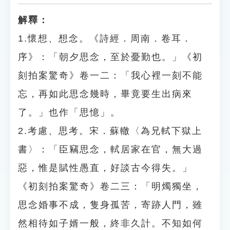
解釋：
1.懷想、想念。《詩經．周南．卷耳．
序》：「朝夕思念，至於憂勤也。」《初
刻拍案驚奇》卷一二：「我心裡一刻不能
忘，再如此思念幾時，畢竟要生出病來
了。」也作「思憶」。
2.考慮、思考。宋．蘇轍〈為兄軾下獄上
書〉：「臣竊思念，軾居家在官，無大過
惡，惟是賦性愚直，好談古今得失。」
《初刻拍案驚奇》卷二三：「明燭獨坐，
思念婚事不成，隻身孤苦，寄跡人門，雖
然相待如子婿一般，終非久計。不知如何