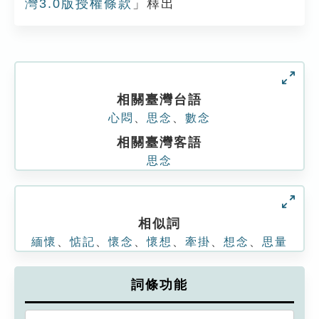
灣3.0版授權條款
」釋出
相關臺灣台語
心悶
、
思念
、
數念
相關臺灣客語
思念
相似詞
緬懷
、
惦記
、
懷念
、
懷想
、
牽掛
、
想念
、
思量
詞條功能