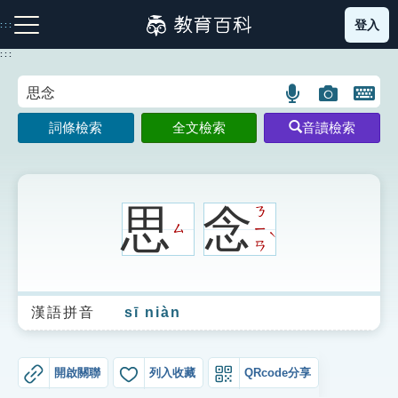
跳
登入
:::
到
主
:::
要
內
語
圖
開
容
注音索引圖示
筆畫索引圖示
部首索引表圖示
言
片
啟
詞條檢索
全文檢索
音讀檢索
搜
搜
鍵
尋
尋
盤
圖
圖
圖
示
示
示
思
念
ㄋ
ㄙ
ㄧ
ˋ
ㄢ
網站導覽
漢語拼音
sī niàn
生字詞彙表
成語故事
開啟關聯
列入收藏
QRcode分享