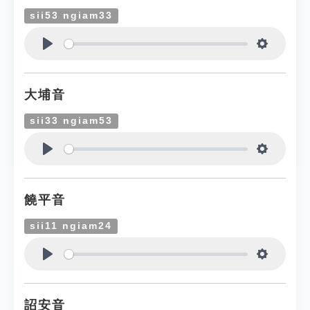
sii53 ngiam33
Play
Settings
大埔音
sii33 ngiam53
Play
Settings
饒平音
sii11 ngiam24
Play
Settings
詔安音