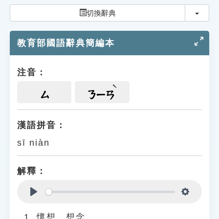
索引選單
切換
切換辭典
知識索引
教育部國語辭典簡編本
單字索引
生命大百科索引
注音：
遊戲專區
ㄙ
ㄋㄧㄢ
教學應用
漢語拼音：
sī niàn
貓頭鷹博士
解釋：
Play
Settings
懷想、想念。