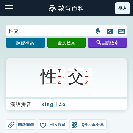
跳
登入
:::
到
主
:::
要
內
語
圖
開
容
注音索引圖示
筆畫索引圖示
部首索引表圖示
言
片
啟
詞條檢索
全文檢索
音讀檢索
搜
搜
鍵
尋
尋
盤
圖
圖
圖
示
示
示
性
交
ㄒ
ㄐ
ㄧ
ㄧ
ˋ
ㄥ
ㄠ
網站導覽
漢語拼音
xìng jiāo
生字詞彙表
成語故事
開啟關聯
列入收藏
QRcode分享