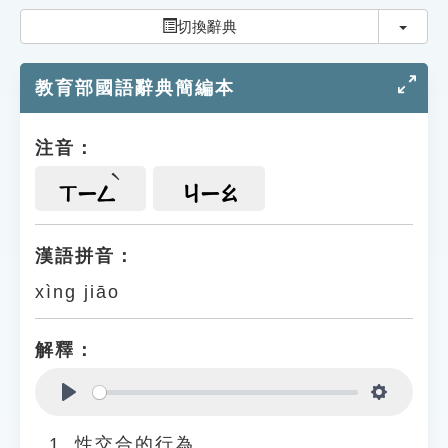
索引選單
切換
切換辭典
知識索引
教育部國語辭典簡編本
單字索引
生命大百科索引
注音：
遊戲專區
ㄒㄧㄥ
ㄐㄧㄠ
教學應用
漢語拼音：
xìng jiāo
貓頭鷹博士
解釋：
Play
Settings
性交合的行為。