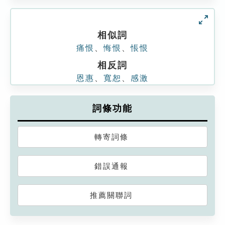
相似詞
痛恨
、
悔恨
、
悵恨
相反詞
恩惠
、
寬恕
、
感激
詞條功能
轉寄詞條
錯誤通報
推薦關聯詞