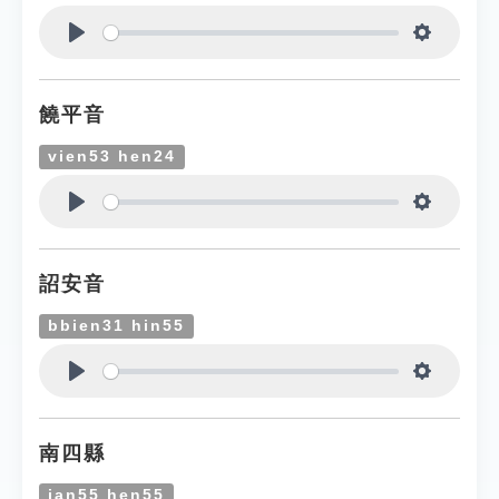
Play
Settings
饒平音
vien53 hen24
Play
Settings
詔安音
bbien31 hin55
Play
Settings
南四縣
ian55 hen55