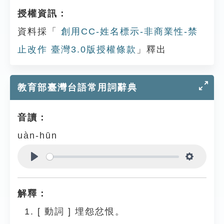
授權資訊：
資料採「
創用CC-姓名標示-非商業性-禁
止改作 臺灣3.0版授權條款
」釋出
教育部臺灣台語常用詞辭典
音讀：
uàn-hūn
Play
Settings
解釋：
[
動詞
]
埋怨忿恨。