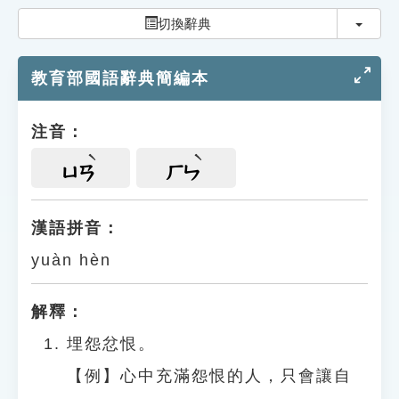
索引選單
切換
切換辭典
知識索引
教育部國語辭典簡編本
單字索引
生命大百科索引
注音：
遊戲專區
ㄩㄢ
ㄏㄣ
教學應用
漢語拼音：
yuàn hèn
貓頭鷹博士
解釋：
埋怨忿恨。
【例】心中充滿怨恨的人，只會讓自