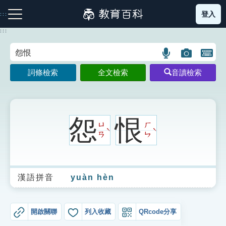
跳
登入
:::
到
主
:::
要
內
語
圖
開
容
注音索引圖示
筆畫索引圖示
部首索引表圖示
言
片
啟
詞條檢索
全文檢索
音讀檢索
搜
搜
鍵
尋
尋
盤
圖
圖
圖
示
示
示
怨
恨
ㄩ
ㄏ
ˋ
ˋ
ㄢ
ㄣ
網站導覽
漢語拼音
yuàn hèn
生字詞彙表
成語故事
開啟關聯
列入收藏
QRcode分享