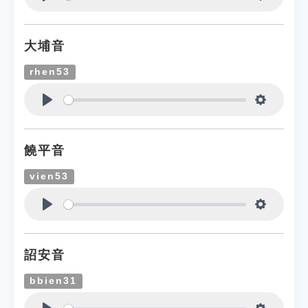
Play
Settings
大埔音
rhen53
Play
Settings
饒平音
vien53
Play
Settings
詔安音
bbien31