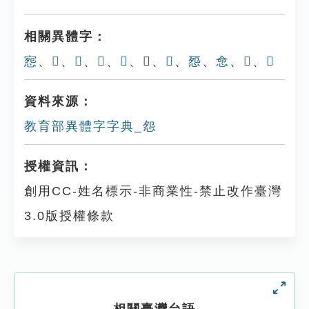
相關異體字：
惌
、
𠈢
、
𠨛
、
𠨝
、
𢖭
、𢘖、
𢘔
、
㤪
、
㥐
、
𢛪
、
𢘈
資料來源：
教育部異體字字典_怨
授權資訊：
創用CC-姓名標示-非商業性-禁止改作臺灣
3.0版授權條款