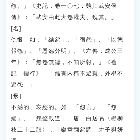
怨。」《史記．卷一〇七．魏其武安侯
傳》：「武安由此大怨灌夫、魏其。」
[名]
仇恨。如：「結怨」、「宿怨」、「以德
報怨」、「恩怨分明」。《左傳．成公三
年》：「無怨無德，不知所報。」《禮
記．儒行》：「儒有內稱不避親，外舉不
避怨。」
[形]
不滿的、哀愁的。如：「怨言」、「怨
婦」、「怨聲載道」。唐．白居易〈楊柳
枝二十二韻〉：「樂童翻怨調，才子與妍