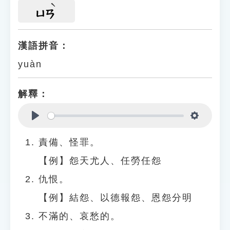
ㄩㄢ
漢語拼音：
yuàn
解釋：
Play
Settings
責備、怪罪。
【例】怨天尤人、任勞任怨
仇恨。
【例】結怨、以德報怨、恩怨分明
不滿的、哀愁的。