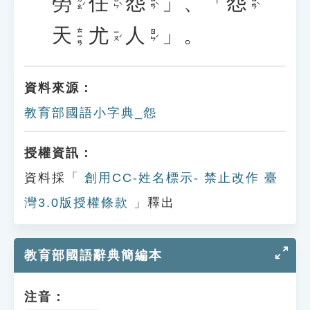
勞
任
怨
」、「
怨
ㄌㄠˊ
ㄖㄣˋ
ㄩㄢˋ
ㄩㄢˋ
天
尤
人
」。
ㄊㄧㄢ
ㄧㄡˊ
ㄖㄣˊ
資料來源：
教育部國語小字典_怨
授權資訊：
資料採「
創用CC-姓名標示- 禁止改作 臺
灣3.0版授權條款
」釋出
教育部國語辭典簡編本
注音：