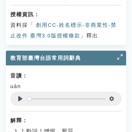
授權資訊：
資料採「
創用CC-姓名標示-非商業性-禁
止改作 臺灣3.0版授權條款
」釋出
教育部臺灣台語常用詞辭典
音讀：
uàn
Play
Settings
解釋：
[
動詞
]
憎恨、厭惡。