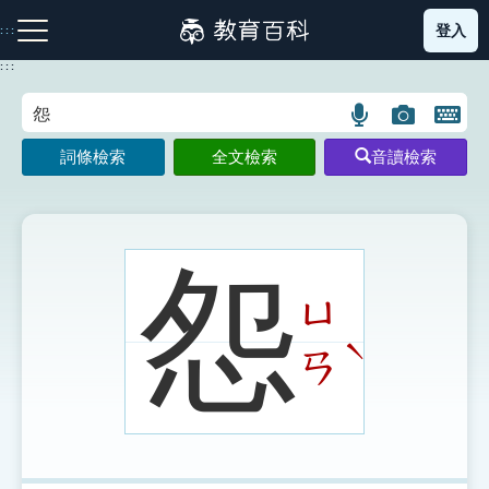
跳
登入
:::
到
主
:::
要
內
語
圖
開
容
注音索引圖示
筆畫索引圖示
部首索引表圖示
言
片
啟
詞條檢索
全文檢索
音讀檢索
搜
搜
鍵
尋
尋
盤
圖
圖
圖
示
示
示
怨
ㄩ
網站導覽
ˋ
ㄢ
生字詞彙表
成語故事