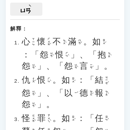
ㄩㄢ
解釋：
心
懷
不
滿
。
如
ㄏㄨㄞˊ
ㄒㄧㄣ
ㄅㄨˋ
ㄇㄢˇ
ㄖㄨˊ
：「
怨
恨
」、「
抱
ㄩㄢˋ
ㄏㄣˋ
ㄅㄠˋ
怨
」、「
怨
言
」。
ㄩㄢˋ
ㄩㄢˋ
ㄧㄢˊ
仇
恨
。
如
：「
結
ㄐㄧㄝˊ
ㄔㄡˊ
ㄏㄣˋ
ㄖㄨˊ
怨
」、「
以
德
報
ㄩㄢˋ
ㄉㄜˊ
ㄅㄠˋ
ㄧˇ
怨
」。
ㄩㄢˋ
怪
罪
。
如
：「
任
ㄍㄨㄞˋ
ㄗㄨㄟˋ
ㄖㄨˊ
ㄖㄣˋ