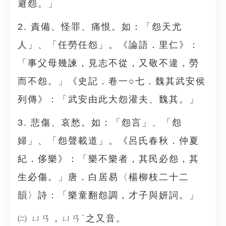
避怨。」
2. 責備、怪罪、痛恨。如：「怨天尤
人」、「任勞任怨」。《論語．里仁》：
「事父母幾諫，見志不從，又敬不違，勞
而不怨。」《史記．卷一○七．魏其武安侯
列傳》：「武安由此大怨灌夫、魏其。」
3. 悲傷、哀愁。如：「怨言」、「怨
婦」、「怨聲載道」。《呂氏春秋．仲夏
紀．侈樂》：「樂不樂者，其民必怨，其
生必傷。」唐．白居易〈楊柳枝二十二
韻〉詩：「樂童翻怨調，才子與妍詞。」
㈡ ㄩㄢ，ㄩㄢˋ之又音。