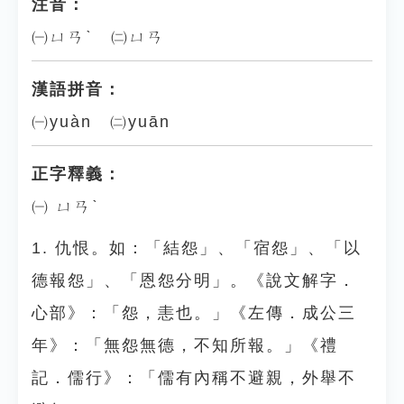
注音：
㈠ㄩㄢˋ ㈡ㄩㄢ
漢語拼音：
㈠yuàn ㈡yuān
正字釋義：
㈠ ㄩㄢˋ
1. 仇恨。如：「結怨」、「宿怨」、「以
德報怨」、「恩怨分明」。《說文解字．
心部》：「怨，恚也。」《左傳．成公三
年》：「無怨無德，不知所報。」《禮
記．儒行》：「儒有內稱不避親，外舉不