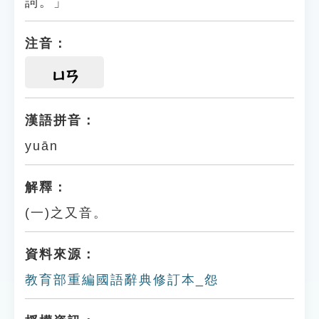
詞。」
注音：
ㄩㄢ
漢語拼音：
yuān
解釋：
(一)之又音。
資料來源：
教育部重編國語辭典修訂本_怨