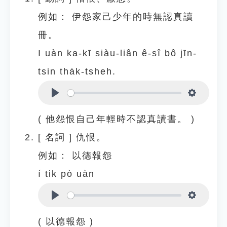
例如：
伊怨家己少年的時無認真讀
冊。
I uàn ka-kī siàu-liân ê-sî bô jīn-
tsin tha̍k-tsheh.
Play
Settings
( 他怨恨自己年輕時不認真讀書。 )
[
名詞
]
仇恨。
例如：
以德報怨
í tik pò uàn
Play
Settings
( 以德報怨 )