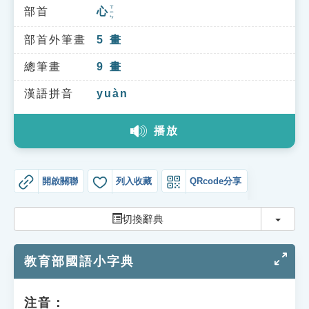
索引選單
ㄒㄧㄣ
部首
心
知識索引
部首外筆畫
5
畫
單字索引
總筆畫
9
畫
生命大百科索引
漢語拼音
yuàn
遊戲專區
播放
教學應用
開啟關聯
列入收藏
QRcode分享
貓頭鷹博士
切換
切換辭典
教育部國語小字典
注音：