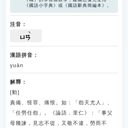
《國語小字典》或《國語辭典簡編本》。
注音：
ㄩㄢ
漢語拼音：
yuàn
解釋：
[動]
責備、怪罪、痛恨。如：「怨天尤人」、
「任勞任怨」。《論語．里仁》：「事父
母幾諫，見志不從，又敬不違，勞而不