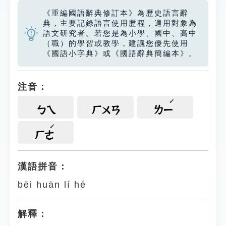
《重編國語辭典修訂本》為歷史語言辭
典，主要記錄語言使用歷程，適用對象為
語文研究者。若您是為小學、國中、高中
（職）的學習或教學，建議您優先使用
《國語小字典》或《國語辭典簡編本》。
注音：
ㄅㄟ
ㄏㄨㄢ
ㄌㄧ
ㄏㄜ
漢語拼音：
bēi huān lí hé
解釋：