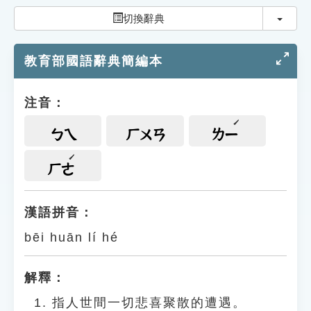
索引選單
切換
切換辭典
知識索引
教育部國語辭典簡編本
單字索引
生命大百科索引
注音：
遊戲專區
ㄅㄟ
ㄏㄨㄢ
ㄌㄧ
教學應用
ㄏㄜ
貓頭鷹博士
漢語拼音：
bēi huān lí hé
解釋：
指人世間一切悲喜聚散的遭遇。