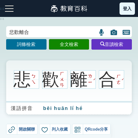
跳
登入
:::
到
主
:::
要
內
語
圖
開
容
注音索引圖示
筆畫索引圖示
部首索引表圖示
言
片
啟
詞條檢索
全文檢索
音讀檢索
搜
搜
鍵
尋
尋
盤
圖
圖
圖
示
示
示
悲
歡
離
合
ㄏ
ㄅ
ㄌ
ㄏ
ㄨ
ˊ
ˊ
ㄟ
ㄧ
ㄜ
ㄢ
網站導覽
漢語拼音
bēi huān lí hé
生字詞彙表
成語故事
開啟關聯
列入收藏
QRcode分享