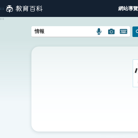
跳
網站導覽
:::
到
主
:::
要
內
語
圖
開
容
言
片
啟
搜
搜
鍵
尋
尋
盤
圖
圖
圖
示
示
示