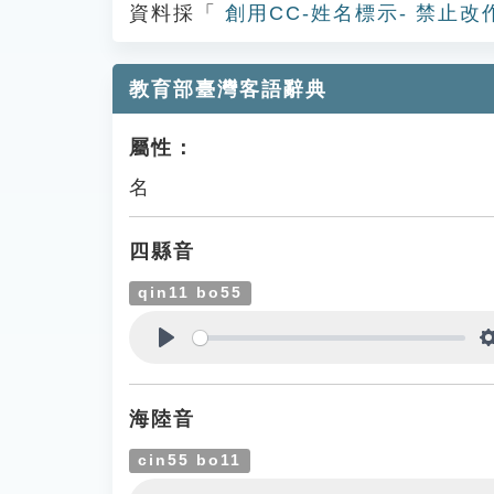
資料採「
創用CC-姓名標示- 禁止改
教育部臺灣客語辭典
屬性：
名
四縣音
qin11 bo55
Play
海陸音
cin55 bo11