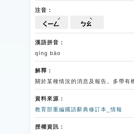
注音：
ㄑㄧㄥ
ㄅㄠ
漢語拼音：
qíng bào
解釋：
關於某種情況的消息及報告。多帶有
資料來源：
教育部重編國語辭典修訂本_情報
授權資訊：