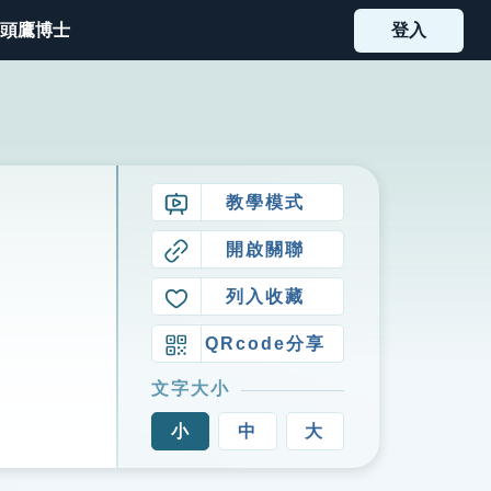
頭鷹博士
登入
教學模式
開啟關聯
列入收藏
QRcode分享
文字大小
小
中
大