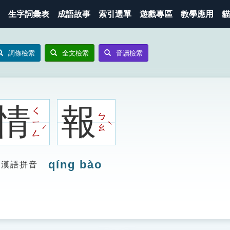
生字詞彙表
成語故事
索引選單
遊戲專區
教學應用
貓
詞條檢索
全文檢索
音讀檢索
情
報
ㄑ
ㄅ
ㄧ
ˋ
ˊ
ㄠ
ㄥ
qíng bào
漢語拼音