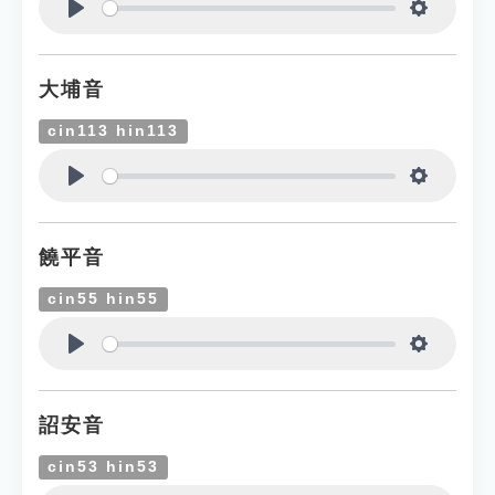
Play
Settings
大埔音
cin113 hin113
Play
Settings
饒平音
cin55 hin55
Play
Settings
詔安音
cin53 hin53