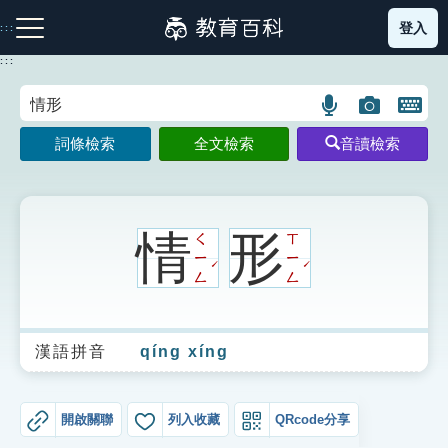
跳
登入
:::
到
主
:::
要
內
語
圖
開
容
注音索引圖示
筆畫索引圖示
部首索引表圖示
言
片
啟
詞條檢索
全文檢索
音讀檢索
搜
搜
鍵
尋
尋
盤
圖
圖
圖
示
示
示
情
形
ㄑ
ㄒ
ㄧ
ㄧ
ˊ
ˊ
ㄥ
ㄥ
網站導覽
漢語拼音
qíng xíng
生字詞彙表
成語故事
開啟關聯
列入收藏
QRcode分享