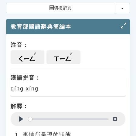
索引選單
切換
切換辭典
知識索引
教育部國語辭典簡編本
單字索引
生命大百科索引
注音：
遊戲專區
ㄑㄧㄥ
ㄒㄧㄥ
教學應用
漢語拼音：
qíng xíng
貓頭鷹博士
解釋：
Play
Settings
事情所呈現的狀態。