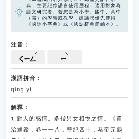
典，主要記錄語言使用歷程，適用對象為
語文研究者。若您是為小學、國中、高中
（職）的學習或教學，建議您優先使用
《國語小字典》或《國語辭典簡編本》。
注音：
ㄑㄧㄥ
ㄧ
漢語拼音：
qíng yì
解釋：
1.對人的感情。多指男女相悅之情。《資
治通鑑．卷一一八．晉紀四十．恭帝元熙