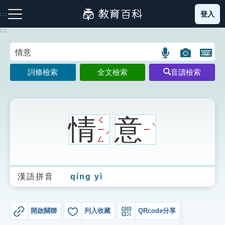
跳
登入
:::
到
主
:::
要
內
語
圖
開
容
注音索引圖示
筆畫索引圖示
部首索引表圖示
言
片
啟
詞條檢索
全文檢索
音讀檢索
搜
搜
鍵
尋
尋
盤
圖
圖
圖
示
示
示
情
意
ㄑ
ˋ
ㄧ
ㄧ
ˊ
ㄥ
網站導覽
漢語拼音
qíng yì
生字詞彙表
成語故事
開啟關聯
列入收藏
QRcode分享