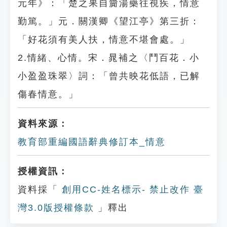
元年》：「楚之果自齎湯藥往視疾，情意
勤篤。」元．關漢卿《望江亭》第三折：
「好花須有美人扶，情意不堪會處。」
2.情緒、心情。宋．晁補之〈鬥百花．小
小盈盈珠翠〉詞：「曾共映花低語，已解
傷春情意。」
資料來源：
教育部重編國語辭典修訂本_情意
授權資訊：
資料採「
創用CC-姓名標示- 禁止改作 臺
灣3.0版授權條款
」釋出