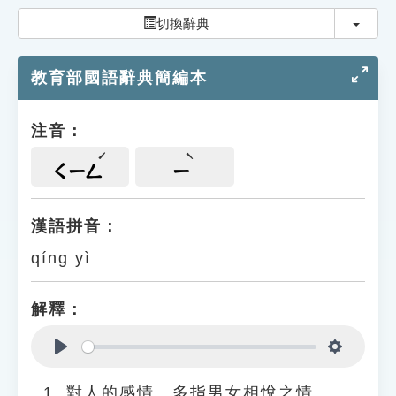
索引選單
切換
切換辭典
知識索引
教育部國語辭典簡編本
單字索引
生命大百科索引
注音：
遊戲專區
ㄑㄧㄥ
ㄧ
教學應用
漢語拼音：
qíng yì
貓頭鷹博士
解釋：
Play
Settings
對人的感情。多指男女相悅之情。