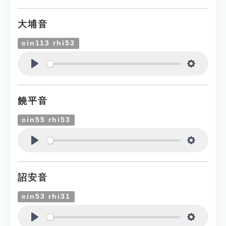
大埔音
cin113 rhi53
Play
Settings
饒平音
cin55 rhi53
Play
Settings
詔安音
cin53 rhi31