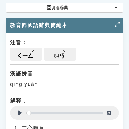
索引選單
切換
切換辭典
知識索引
教育部國語辭典簡編本
單字索引
生命大百科索引
注音：
遊戲專區
ㄑㄧㄥ
ㄩㄢ
教學應用
漢語拼音：
qíng yuàn
貓頭鷹博士
解釋：
Play
Settings
甘心願意。