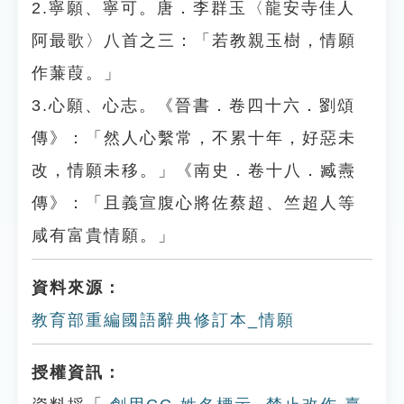
2.寧願、寧可。唐．李群玉〈龍安寺佳人
阿最歌〉八首之三：「若教親玉樹，情願
作蒹葭。」
3.心願、心志。《晉書．卷四十六．劉頌
傳》：「然人心繫常，不累十年，好惡未
改，情願未移。」《南史．卷十八．臧燾
傳》：「且義宣腹心將佐蔡超、竺超人等
咸有富貴情願。」
資料來源：
教育部重編國語辭典修訂本_情願
授權資訊：