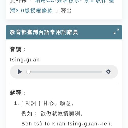
資料採「
創用CC-姓名標示- 禁止改作 臺
灣3.0版授權條款
」釋出
教育部臺灣台語常用詞辭典
音讀：
tsîng-guān
Play
Settings
解釋：
[
動詞
]
甘心、願意。
例如：
欲做就較情願咧。
Beh tsò tō khah tsîng-guān--leh.