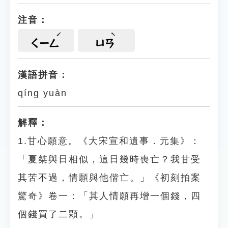
注音：
ㄑㄧㄥ
ㄩㄢ
漢語拼音：
qíng yuàn
解釋：
1.甘心願意。《大宋宣和遺事．元集》：
「夏桀與日相似，這日幾時喪亡？我甘受
其苦不過，情願與他偕亡。」《初刻拍案
驚奇》卷一：「其人情願再增一個錢，四
個錢買了二顆。」