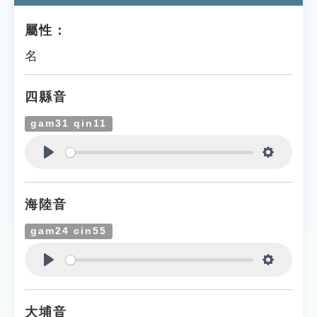
屬性：
名
四縣音
gam31 qin11
Play
Settings
海陸音
gam24 cin55
Play
Settings
大埔音