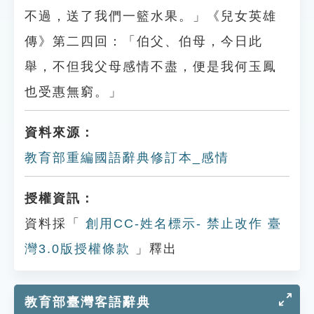
不過，送了我們一籃水果。」《兒女英雄
傳》第二四回：「伯父、伯母，今日此
舉，不但我父母感情不盡，便是我何玉鳳
也受惠無窮。」
資料來源：
教育部重編國語辭典修訂本_感情
授權資訊：
資料採「
創用CC-姓名標示- 禁止改作 臺
灣3.0版授權條款
」釋出
教育部臺灣客語辭典