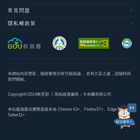
常見問題
隱私權政策
本網站內容豐富，雖經審查仍有可能疏漏，
若有欠妥之處，請隨時與
我們聯絡。
Copyright©2014教育部
丨系統維運廠商：卡米爾有限公司
本站建議最佳瀏覽器版本為
Chrome 63+、Firefox57+、Edge79+及
Safari11+
貓頭鷹博士