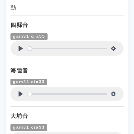
動
四縣音
gam31 qia55
Play
Settings
海陸音
gam24 cia33
Play
Settings
大埔音
gam31 cia53