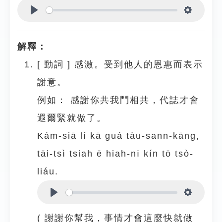
Play
Settings
解釋：
[
動詞
]
感激。受到他人的恩惠而表示
謝意。
例如：
感謝你共我鬥相共，代誌才會
遐爾緊就做了。
Kám-siā lí kā guá tàu-sann-kāng,
tāi-tsì tsiah ē hiah-nī kín tō tsò-
liáu.
Play
Settings
( 謝謝你幫我，事情才會這麼快就做