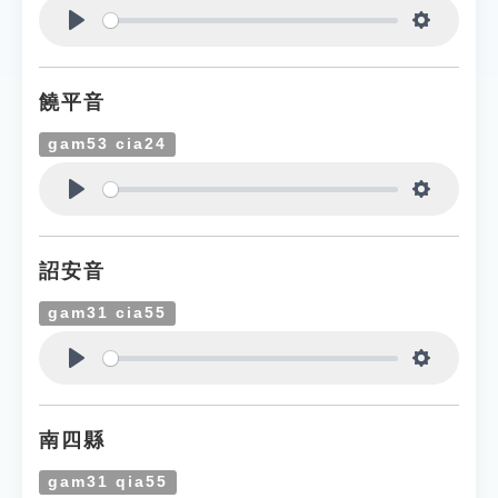
Play
Settings
饒平音
gam53 cia24
Play
Settings
詔安音
gam31 cia55
Play
Settings
南四縣
gam31 qia55