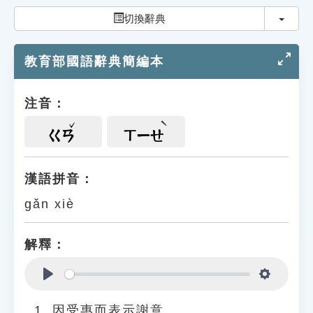
索引選單
切換
切換辭典
知識索引
教育部國語辭典簡編本
單字索引
生命大百科索引
注音：
遊戲專區
ㄍㄢ
ㄒㄧㄝ
教學應用
漢語拼音：
gǎn xiè
貓頭鷹博士
解釋：
Play
Settings
因受惠而表示謝意。