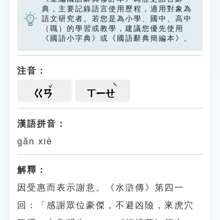
典，主要記錄語言使用歷程，適用對象為
語文研究者。若您是為小學、國中、高中
（職）的學習或教學，建議您優先使用
《國語小字典》或《國語辭典簡編本》。
注音：
ㄍㄢ
ㄒㄧㄝ
漢語拼音：
gǎn xiè
解釋：
因受惠而表示謝意。《水滸傳》第四一
回：「感謝眾位豪傑，不避凶險，來虎穴