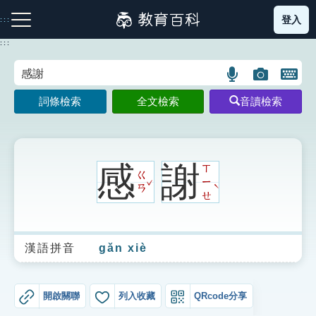
跳
登入
:::
到
主
:::
要
內
語
圖
開
容
注音索引圖示
筆畫索引圖示
部首索引表圖示
言
片
啟
詞條檢索
全文檢索
音讀檢索
搜
搜
鍵
尋
尋
盤
圖
圖
圖
示
示
示
感
謝
ㄒ
ㄍ
ˇ
ㄧ
ˋ
ㄢ
ㄝ
網站導覽
漢語拼音
gǎn xiè
生字詞彙表
成語故事
開啟關聯
列入收藏
QRcode分享