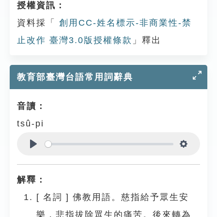
授權資訊：
資料採「
創用CC-姓名標示-非商業性-禁
止改作 臺灣3.0版授權條款
」釋出
教育部臺灣台語常用詞辭典
音讀：
tsû-pi
Play
Settings
解釋：
[
名詞
]
佛教用語。慈指給予眾生安
樂，悲指拔除眾生的痛苦。後來轉為