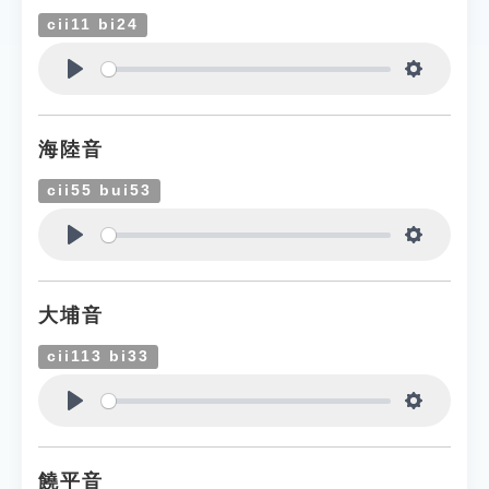
cii11 bi24
Play
Settings
海陸音
cii55 bui53
Play
Settings
大埔音
cii113 bi33
Play
Settings
饒平音