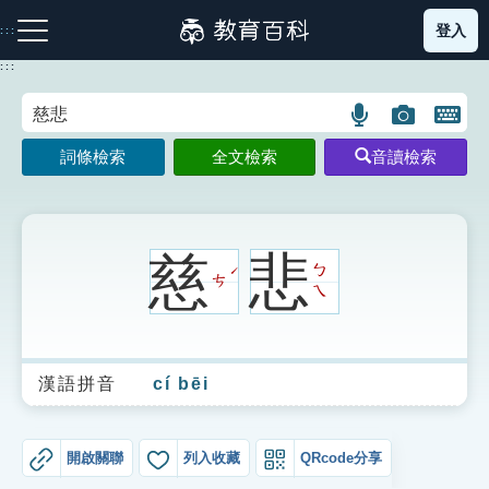
跳
登入
:::
到
主
:::
要
內
語
圖
開
容
注音索引圖示
筆畫索引圖示
部首索引表圖示
言
片
啟
詞條檢索
全文檢索
音讀檢索
搜
搜
鍵
尋
尋
盤
圖
圖
圖
示
示
示
慈
悲
ㄅ
ˊ
ㄘ
ㄟ
網站導覽
漢語拼音
cí bēi
生字詞彙表
成語故事
開啟關聯
列入收藏
QRcode分享