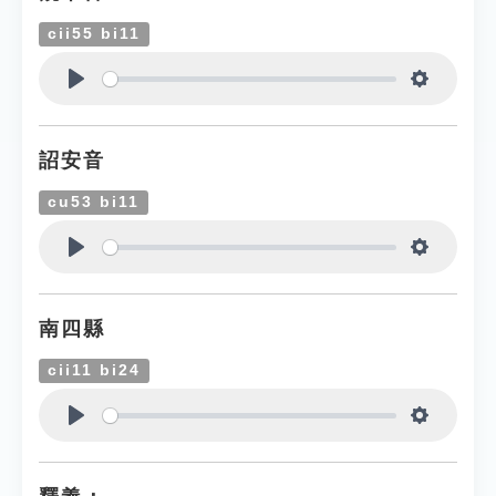
cii55 bi11
Play
Settings
詔安音
cu53 bi11
Play
Settings
南四縣
cii11 bi24
Play
Settings