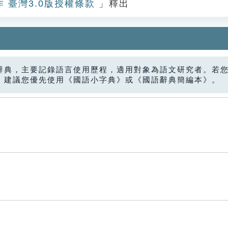
作 臺灣3.0版授權條款
」釋出
辭典，主要記錄語言使用歷程，適用對象為語文研究者。若
，建議您優先使用《國語小字典》或《國語辭典簡編本》。