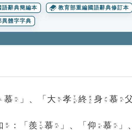
國語辭典簡編本
教育部重編國語辭典修訂本
部異體字字典
慕
」、「
大
孝
終
身
慕
ㄒㄧㄠˋ
ㄓㄨㄥ
ㄇㄨˋ
ㄉㄚˋ
ㄇㄨˋ
ㄕㄣ
ㄙ
如
：「
羨
慕
」、「
仰
慕
」
ㄒㄧㄢˋ
ㄖㄨˊ
ㄇㄨˋ
ㄧㄤˇ
ㄇㄨˋ