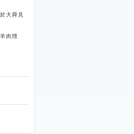
予於大舜見
，羊肉羶