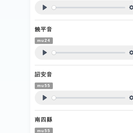
Play
饒平音
mu24
Play
詔安音
mu55
Play
南四縣
mu55