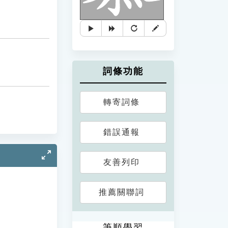
詞條功能
轉寄詞條
錯誤通報
友善列印
推薦關聯詞
筆順學習