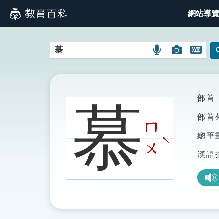
跳
網站導覽
:::
到
主
:::
要
內
語
圖
開
容
言
片
啟
搜
搜
鍵
尋
尋
盤
圖
圖
圖
部首
慕
示
示
示
部首
ㄇ
總筆
ˋ
ㄨ
漢語