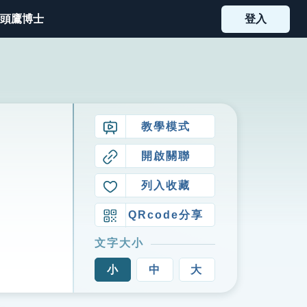
頭鷹博士
登入
教學模式
開啟關聯
列入收藏
QRcode分享
文字大小
小
中
大