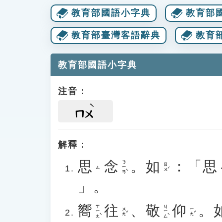
教育部國語小字典
教育部
教育部臺灣客語辭典
教育
教育部國語小字典
注音：
ㄇㄨ
解釋：
思
念
。
如
：「
思
ㄋㄧㄢˋ
ㄖㄨˊ
ㄙ
」。
嚮
往
、
敬
仰
。
ㄒㄧㄤˋ
ㄐㄧㄥˋ
ㄨㄤˇ
ㄧㄤˇ