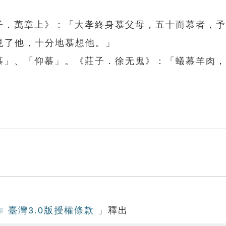
孟子．萬章上》：「大孝終身慕父母，五十而慕者，
見了他，十分地慕想他。」
愛慕」、「仰慕」。《莊子．徐无鬼》：「蟻慕羊肉
作 臺灣3.0版授權條款
」釋出