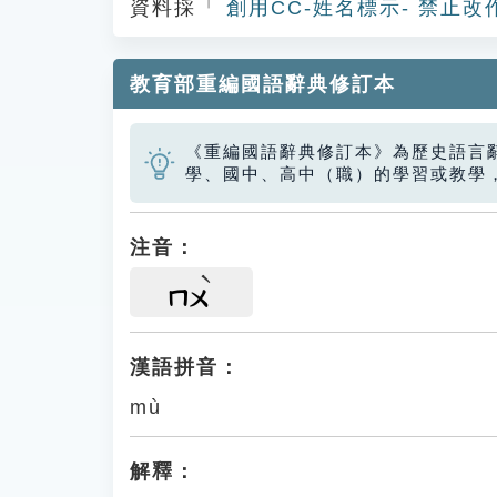
資料採「
創用CC-姓名標示- 禁止改
教育部重編國語辭典修訂本
《重編國語辭典修訂本》為歷史語言
學、國中、高中（職）的學習或教學
注音：
ㄇㄨ
漢語拼音：
mù
解釋：