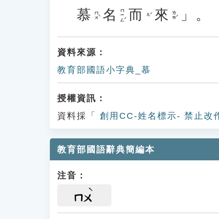
慕
名
而
來
」。
ㄇㄧㄥˊ
ㄇㄨˋ
ㄌㄞˊ
ㄦˊ
資料來源：
教育部國語小字典_慕
授權資訊：
資料採「
創用CC-姓名標示- 禁止改
教育部國語辭典簡編本
注音：
ㄇㄨ