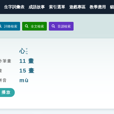
生字詞彙表
成語故事
索引選單
遊戲專區
教學應用
貓
詞條檢索
全文檢索
音讀檢索
心
ㄒㄧㄣ
11
畫
外筆畫
15
畫
畫
mù
拼音
播放