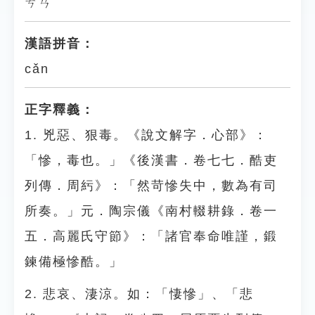
ㄘㄢˇ
漢語拼音：
cǎn
正字釋義：
1. 兇惡、狠毒。《說文解字．心部》：
「慘，毒也。」《後漢書．卷七七．酷吏
列傳．周䊸》：「然苛慘失中，數為有司
所奏。」元．陶宗儀《南村輟耕錄．卷一
五．高麗氏守節》：「諸官奉命唯謹，鍛
鍊備極慘酷。」
2. 悲哀、淒涼。如：「悽慘」、「悲