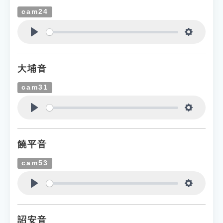
cam24
Play
Settings
大埔音
cam31
Play
Settings
饒平音
cam53
Play
Settings
詔安音