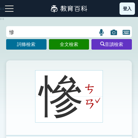
跳
登入
:::
到
主
:::
要
內
語
圖
開
容
注音索引圖示
筆畫索引圖示
部首索引表圖示
言
片
啟
詞條檢索
全文檢索
音讀檢索
搜
搜
鍵
尋
尋
盤
圖
圖
圖
示
示
示
慘
ㄘ
網站導覽
ˇ
ㄢ
生字詞彙表
成語故事