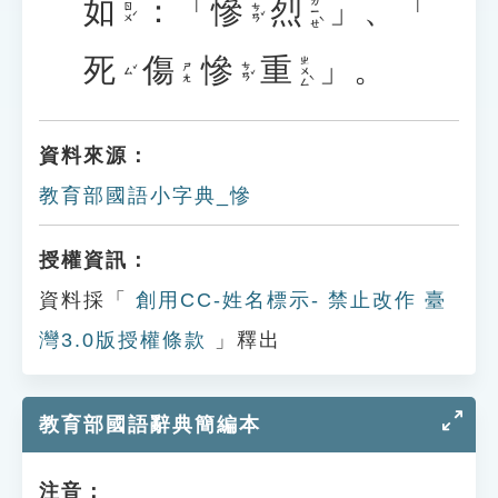
如
：「
慘
烈
」、「
ㄌㄧㄝˋ
ㄖㄨˊ
ㄘㄢˇ
死
傷
慘
重
」。
ㄓㄨㄥˋ
ㄘㄢˇ
ㄕㄤ
ㄙˇ
資料來源：
教育部國語小字典_慘
授權資訊：
資料採「
創用CC-姓名標示- 禁止改作 臺
灣3.0版授權條款
」釋出
教育部國語辭典簡編本
注音：