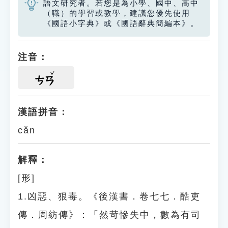
語文研究者。若您是為小學、國中、高中
（職）的學習或教學，建議您優先使用
《國語小字典》或《國語辭典簡編本》。
注音：
ㄘㄢ
漢語拼音：
cǎn
解釋：
[形]
1.凶惡、狠毒。《後漢書．卷七七．酷吏
傳．周紡傳》：「然苛慘失中，數為有司