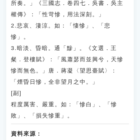
所奏。」《三國志．卷四七．吳書．吳主
權傳》：「性苛慘，用法深刻。」
2.悲哀、淒涼。如：「悽慘」、「悲
慘」。
3.暗淡、昏暗。通「黲」。《文選．王
粲．登樓賦》：「風蕭瑟而並興兮，天慘
慘而無色。」唐．蔣凝〈望思臺賦〉：
「煙昏日慘，全非望月之中。」
[副]
程度厲害、嚴重。如：「慘白」、「慘
敗」、「損失慘重」。
資料來源：