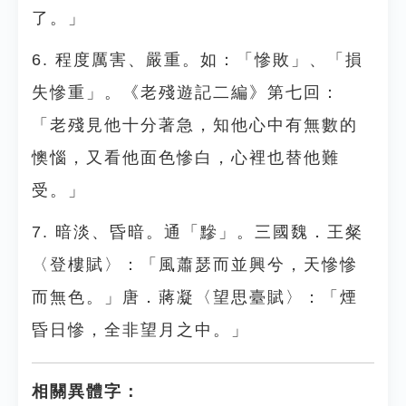
了。」
6. 程度厲害、嚴重。如：「慘敗」、「損
失慘重」。《老殘遊記二編》第七回：
「老殘見他十分著急，知他心中有無數的
懊惱，又看他面色慘白，心裡也替他難
受。」
7. 暗淡、昏暗。通「黲」。三國魏．王粲
〈登樓賦〉：「風蕭瑟而並興兮，天慘慘
而無色。」唐．蔣凝〈望思臺賦〉：「煙
昏日慘，全非望月之中。」
相關異體字：