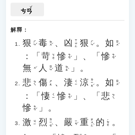
ㄘㄢ
解釋：
狠
毒
、
凶
狠
。
如
ㄒㄩㄥ
ㄏㄣˇ
ㄉㄨˊ
ㄏㄣˇ
ㄖㄨˊ
：「
苛
慘
」、「
慘
ㄘㄢˇ
ㄘㄢˇ
ㄎㄜ
無
人
道
」。
ㄖㄣˊ
ㄉㄠˋ
ㄨˊ
悲
傷
、
淒
涼
。
如
ㄌㄧㄤˊ
ㄖㄨˊ
ㄅㄟ
ㄕㄤ
ㄑㄧ
：「
悽
慘
」、「
悲
ㄘㄢˇ
ㄑㄧ
ㄅㄟ
慘
」。
ㄘㄢˇ
激
烈
、
嚴
重
的
。
ㄌㄧㄝˋ
ㄓㄨㄥˋ
˙ㄉㄜ
ㄧㄢˊ
ㄐㄧ