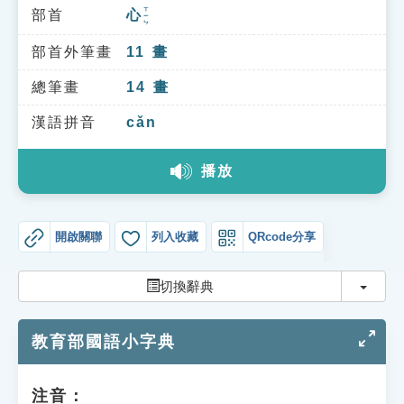
索引選單
ㄒㄧㄣ
部首
心
知識索引
部首外筆畫
11
畫
單字索引
總筆畫
14
畫
生命大百科索引
漢語拼音
cǎn
遊戲專區
播放
教學應用
開啟關聯
列入收藏
QRcode分享
貓頭鷹博士
切換
切換辭典
教育部國語小字典
注音：