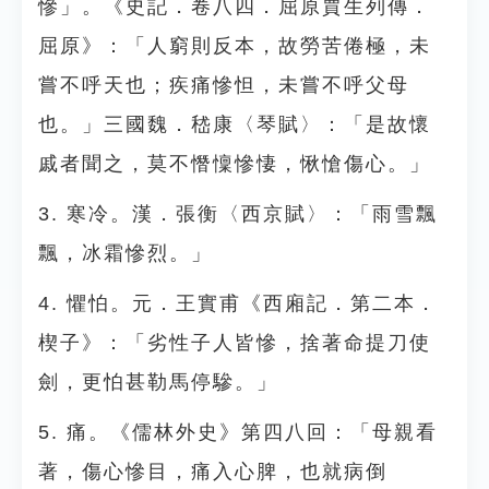
慘」。《史記．卷八四．屈原賈生列傳．
屈原》：「人窮則反本，故勞苦倦極，未
嘗不呼天也；疾痛慘怛，未嘗不呼父母
也。」三國魏．嵇康〈琴賦〉：「是故懷
戚者聞之，莫不憯懍慘悽，愀愴傷心。」
3. 寒冷。漢．張衡〈西京賦〉：「雨雪飄
飄，冰霜慘烈。」
4. 懼怕。元．王實甫《西廂記．第二本．
楔子》：「劣性子人皆慘，捨著命提刀使
劍，更怕甚勒馬停驂。」
5. 痛。《儒林外史》第四八回：「母親看
著，傷心慘目，痛入心脾，也就病倒