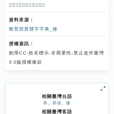
𢡖
、
憯
、惨、
𢠊
、
懆
、
㿊
資料來源：
教育部異體字字典_慘
授權資訊：
創用CC-姓名標示-非商業性-禁止改作臺灣
3.0版授權條款
相關臺灣台語
忝
、
忝頭
、
慘
相關臺灣客語