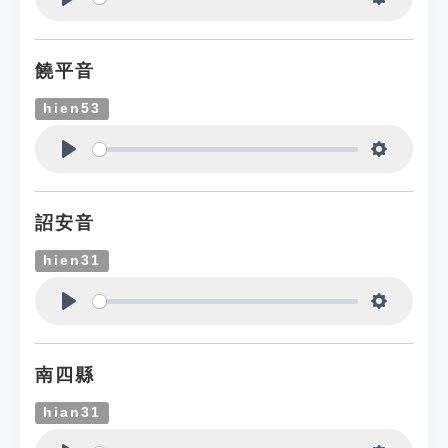
Play
Settings
饒平音
hien53
Play
Settings
詔安音
hien31
Play
Settings
南四縣
hian31