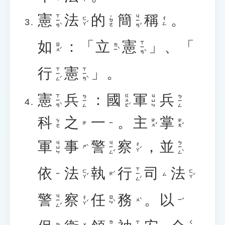
憲
法
的
簡
稱
。
ㄒㄧㄢˋ
ㄐㄧㄢˇ
˙ㄉㄜ
ㄈㄚˇ
ㄔㄥ
如
：「
立
憲
」、「
ㄒㄧㄢˋ
ㄖㄨˊ
ㄌㄧˋ
行
憲
」。
ㄒㄧㄥˊ
ㄒㄧㄢˋ
憲
兵
：
國
軍
兵
ㄒㄧㄢˋ
ㄍㄨㄛˊ
ㄅㄧㄥ
ㄐㄩㄣ
ㄅㄧㄥ
科
之
一
。
主
掌
ㄓㄨˇ
ㄓㄤˇ
ㄎㄜ
ㄓ
ㄧ
軍
事
警
察
，
並
ㄐㄧㄥˇ
ㄅㄧㄥˋ
ㄐㄩㄣ
ㄔㄚˊ
ㄕˋ
依
法
執
行
司
法
ㄒㄧㄥˊ
ㄈㄚˇ
ㄈㄚˇ
ㄓˊ
ㄧ
ㄙ
警
察
任
務
。
以
ㄐㄧㄥˇ
ㄔㄚˊ
ㄖㄣˋ
ㄨˋ
ㄧˇ