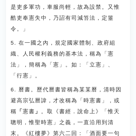
是吏多軍功，車服尚輕，故為設禁。又惟
酷吏奉憲失中，乃詔有司減笞法，定箠
令。」
5. 在一國之內，規定國家體制、政府組
織、人民權利義務的基本法，稱為「憲
法」，簡稱為「憲」。如：「立憲」、
「行憲」。
6. 曆書。歷代曆書皆稱為某某曆，清時因
避高宗弘曆諱，才改稱為「時憲書」，或
稱
「
憲書
」
。取《書經．說命上》「惟天
聰明，惟聖時憲」之義，一直沿用到清
末。《紅樓夢》第六二回：「酒面要一句