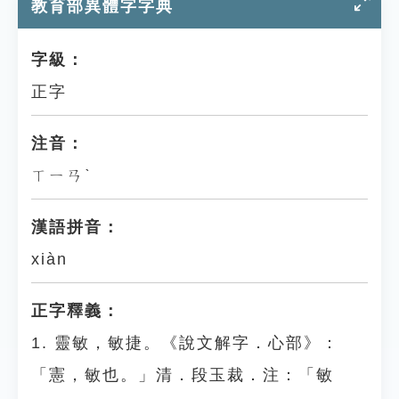
教育部異體字字典
字級：
正字
注音：
ㄒㄧㄢˋ
漢語拼音：
xiàn
正字釋義：
1. 靈敏，敏捷。《說文解字．心部》：
「憲，敏也。」清．段玉裁．注：「敏