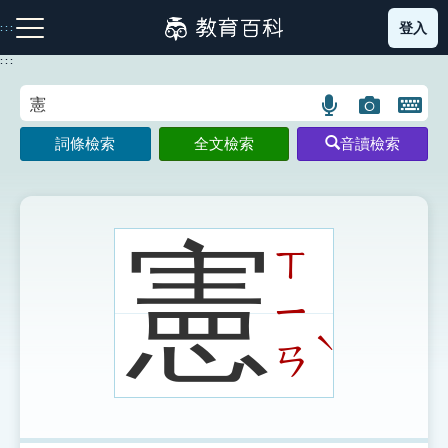
跳
登入
:::
到
主
:::
要
內
語
圖
開
容
注音索引圖示
筆畫索引圖示
部首索引表圖示
言
片
啟
詞條檢索
全文檢索
音讀檢索
搜
搜
鍵
尋
尋
盤
圖
圖
圖
示
示
示
憲
ㄒ
ㄧ
網站導覽
ˋ
ㄢ
生字詞彙表
成語故事