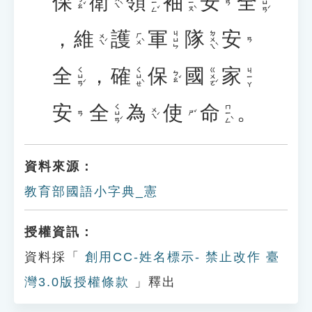
保
衛
領
袖
安
全
ㄌㄧㄥˇ
ㄒㄧㄡˋ
ㄑㄩㄢˊ
ㄅㄠˇ
ㄨㄟˋ
ㄢ
，
維
護
軍
隊
安
ㄉㄨㄟˋ
ㄐㄩㄣ
ㄨㄟˊ
ㄏㄨˋ
ㄢ
全
，
確
保
國
家
ㄑㄩㄢˊ
ㄑㄩㄝˋ
ㄍㄨㄛˊ
ㄐㄧㄚ
ㄅㄠˇ
安
全
為
使
命
。
ㄑㄩㄢˊ
ㄇㄧㄥˋ
ㄨㄟˊ
ㄕˇ
ㄢ
資料來源：
教育部國語小字典_憲
授權資訊：
資料採「
創用CC-姓名標示- 禁止改作 臺
灣3.0版授權條款
」釋出