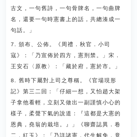
古文，一句舊詩，一句骨牌名，一句曲牌
名，還要一句時憲書上的話，共總湊成一
句話。」
7. 頒布、公佈。《周禮．秋官．小司
寇》：「乃宣佈於四方，憲刑禁。」宋．
王安石〈原教〉：「藏於府，憲於市。」
8. 舊時下屬對上司之尊稱。《官場現形
記》第三二回：「仔細一想，又怕趙大架
子拿他看輕，立刻又做出一副謹慎小心的
樣子，柔聲下氣的說道：『這都是大憲的
恩典，堯翁的栽培。』」《聊齋誌異．卷
二．紅玉》：「乃詳諸憲，代生解免，竟