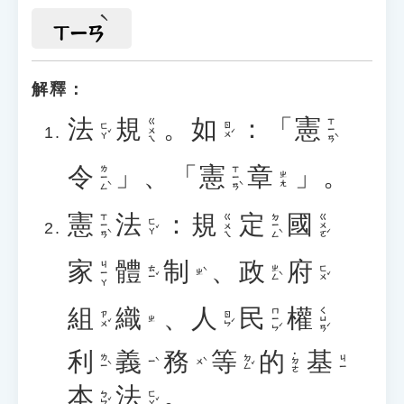
ㄒㄧㄢ
解釋：
法
規
。
如
：「
憲
ㄒㄧㄢˋ
ㄍㄨㄟ
ㄈㄚˇ
ㄖㄨˊ
令
」、「
憲
章
」。
ㄌㄧㄥˋ
ㄒㄧㄢˋ
ㄓㄤ
憲
法
：
規
定
國
ㄒㄧㄢˋ
ㄉㄧㄥˋ
ㄍㄨㄛˊ
ㄍㄨㄟ
ㄈㄚˇ
家
體
制
、
政
府
ㄐㄧㄚ
ㄊㄧˇ
ㄓㄥˋ
ㄈㄨˇ
ㄓˋ
組
織
、
人
民
權
ㄇㄧㄣˊ
ㄑㄩㄢˊ
ㄗㄨˇ
ㄖㄣˊ
ㄓ
利
義
務
等
的
基
˙ㄉㄜ
ㄌㄧˋ
ㄉㄥˇ
ㄐㄧ
ㄧˋ
ㄨˋ
本
法
。
ㄅㄣˇ
ㄈㄚˇ