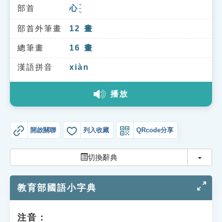
索引選單
ㄒㄧㄣ
部首
心
知識索引
部首外筆畫
12
畫
單字索引
總筆畫
16
畫
生命大百科索引
漢語拼音
xiàn
遊戲專區
播放
教學應用
開啟關聯
列入收藏
QRcode分享
貓頭鷹博士
切換
切換辭典
教育部國語小字典
注音：