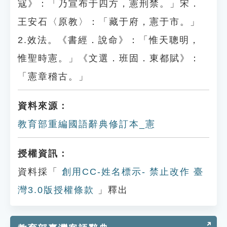
寇》：「乃宣布于四方，憲刑禁。」宋．
王安石〈原教〉：「藏于府，憲于市。」
2.效法。《書經．說命》：「惟天聰明，
惟聖時憲。」《文選．班固．東都賦》：
「憲章稽古。」
資料來源：
教育部重編國語辭典修訂本_憲
授權資訊：
資料採「
創用CC-姓名標示- 禁止改作 臺
灣3.0版授權條款
」釋出