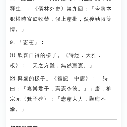
釋生。」《儒林外史》第九回：「今將本
犯權時寄監收禁，候上憲批，然後勒限等
情。」
9. 「憲憲」：
⑴ 欣喜自得的樣子。《詩經．大雅．
板》：「天之方難，無然憲憲。」
⑵ 興盛的樣子。《禮記．中庸》：「詩
曰：『嘉樂君子，憲憲令德。』」唐．柳
宗元〈箕子碑〉：「憲憲大人，顯晦不
渝。」