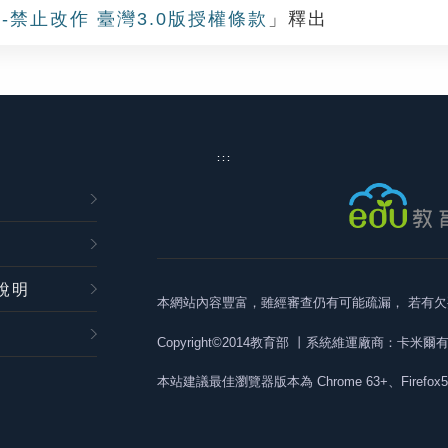
-禁止改作 臺灣3.0版授權條款
」釋出
:::
說明
本網站內容豐富，雖經審查仍有可能疏漏，
若有欠
Copyright©2014教育部
丨系統維運廠商：卡米爾
本站建議最佳瀏覽器版本為
Chrome 63+、Firefox