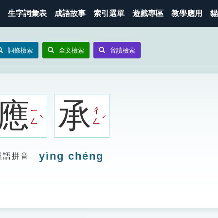
生字詞彙表
成語故事
索引選單
遊戲專區
教學應用
貓
詞條檢索
全文檢索
音讀檢索
應
承
ㄧ
ㄔ
ˋ
ˊ
ㄥ
ㄥ
yìng chéng
漢語拼音