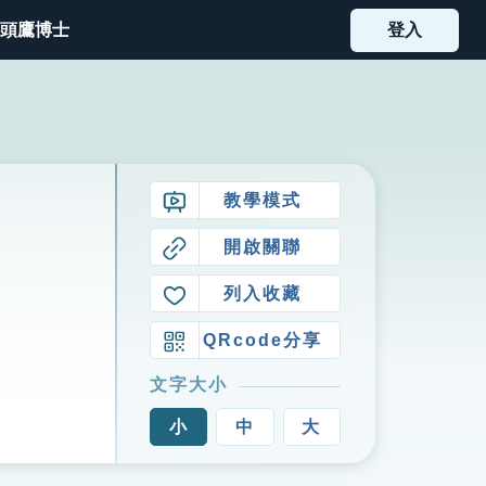
頭鷹博士
登入
教學模式
開啟關聯
列入收藏
QRcode分享
文字大小
小
中
大