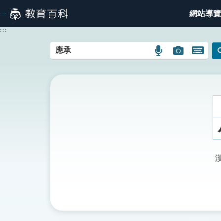
跳
網站導覽
:::
到
主
:::
要
內
語
圖
開
容
言
片
啟
搜
搜
鍵
尋
尋
盤
圖
圖
圖
示
示
示