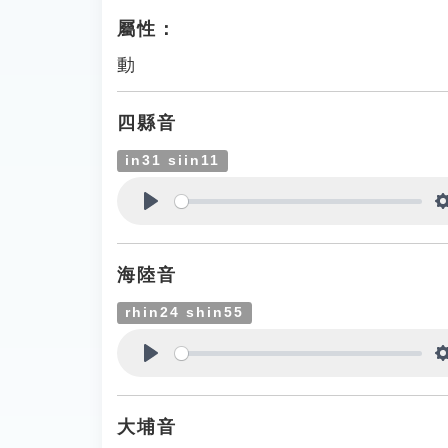
屬性：
動
四縣音
in31 siin11
Play
海陸音
rhin24 shin55
Play
大埔音