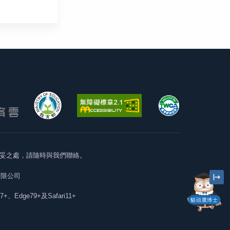
妥之處，請隨時與我們聯絡。
有限公司
57+、Edge79+及Safari11+
貓頭鷹博士