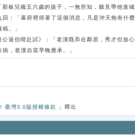
：「那板兒纔五六歲的孩子，一無所知，聽見帶他進
九回：「幕府裡得著了這個消息，凡是沖天炮有什
擬稿。」
．蔡公逼伯喈赴試》：「老漢既忝在鄰居，秀才但放
疾病，老漢自當早晚應承。」
作 臺灣3.0版授權條款
」釋出