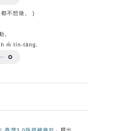
Settings
都不想做。 )
動。
̍h m̄ tín-tāng.
Settings
作 臺灣3.0版授權條款
」釋出