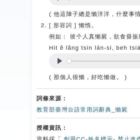
Play
( 他這陣子總是懶洋洋，什麼事情
[
形容詞
]
懶惰。
例如：
彼个人真懶屍，欲食毋振
Hit ê lâng tsin lán-si, beh tsia
Play
( 那個人很懶，好吃懶做。 )
詞條來源：
教育部臺灣台語常用詞辭典_懶屍
授權資訊：
資料採「
創用CC-姓名標示- 禁止改