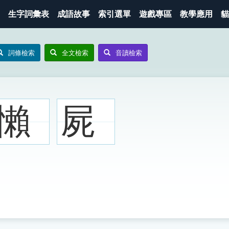
生字詞彙表
成語故事
索引選單
遊戲專區
教學應用
貓
詞條檢索
全文檢索
音讀檢索
懶
屍