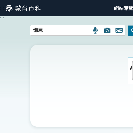
跳
網站導覽
:::
到
主
:::
要
內
語
圖
開
容
言
片
啟
搜
搜
鍵
尋
尋
盤
圖
圖
圖
示
示
示