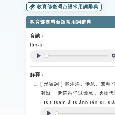
教育部臺灣台語常用詞辭典
教育部臺灣台語常用詞辭典
音讀：
lán-si
Play
解釋：
[
形容詞
]
懶洋洋。倦怠、無精
例如：
伊這站仔誠懶屍，啥物代
I tsit-tsām-á tsiânn lán-si, si