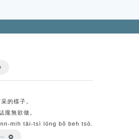
Settings
打采的樣子。
誌攏無欲做。
ánn-mih tāi-tsì lóng bô beh tsò.