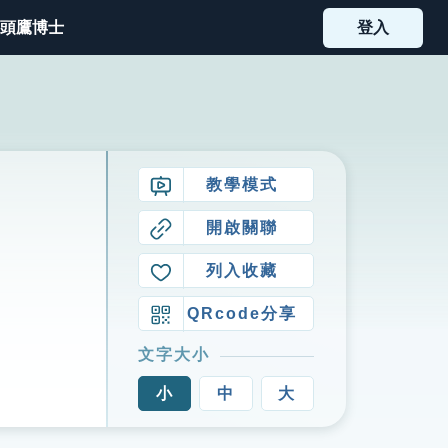
頭鷹博士
登入
教學模式
開啟關聯
列入收藏
QRcode分享
文字大小
小
中
大