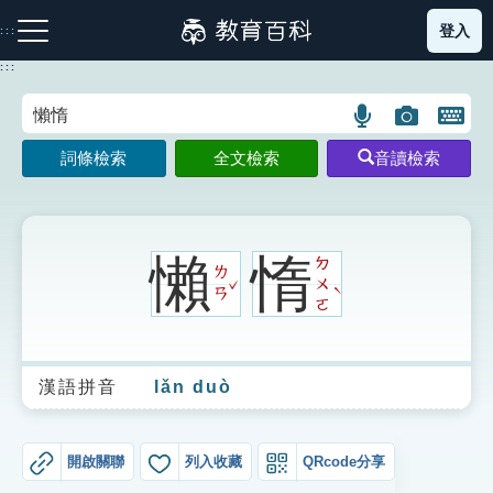
跳
登入
:::
到
主
:::
要
內
語
圖
開
容
注音索引圖示
筆畫索引圖示
部首索引表圖示
言
片
啟
詞條檢索
全文檢索
音讀檢索
搜
搜
鍵
尋
尋
盤
圖
圖
圖
示
示
示
懶
惰
ㄉ
ㄌ
ˇ
ㄨ
ˋ
ㄢ
ㄛ
網站導覽
漢語拼音
lǎn duò
生字詞彙表
成語故事
開啟關聯
列入收藏
QRcode分享