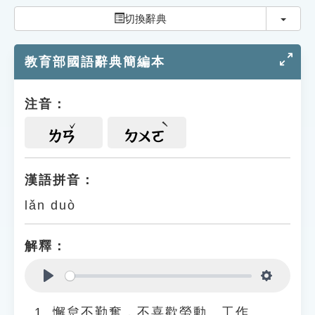
索引選單
切換
切換辭典
知識索引
教育部國語辭典簡編本
單字索引
生命大百科索引
注音：
遊戲專區
ㄌㄢ
ㄉㄨㄛ
教學應用
漢語拼音：
lǎn duò
貓頭鷹博士
解釋：
Play
Settings
懈怠不勤奮，不喜歡勞動、工作。