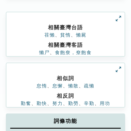
相關臺灣台語
荏懶
、
貧惰
、
懶屍
相關臺灣客語
懶尸
、
食飽尞，尞飽食
相似詞
怠惰
、
怠懈
、
懶散
、
疏懶
相反詞
勤奮
、
勤快
、
努力
、
勤勞
、
辛勤
、
用功
詞條功能