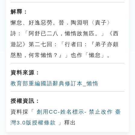
解釋：
懈怠、好逸惡勞。晉．陶淵明〈責子〉
詩：「阿舒已二八，懶惰故無匹。」《西
遊記》第二七回：「行者曰：『弟子亦頗
慇懃，何常懶惰？』」也作「懶怠」。
資料來源：
教育部重編國語辭典修訂本_懶惰
授權資訊：
資料採「
創用CC-姓名標示- 禁止改作 臺
灣3.0版授權條款
」釋出