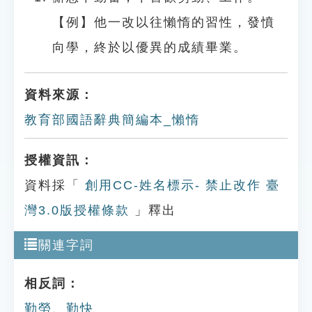
【例】他一改以往懶惰的習性，發憤
向學，終於以優異的成績畢業。
資料來源：
教育部國語辭典簡編本_懶惰
授權資訊：
資料採「
創用CC-姓名標示- 禁止改作 臺
灣3.0版授權條款
」釋出
關連字詞
相反詞：
勤勞
、
勤快