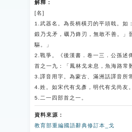
解釋：
[名]
1.武器名。為長柄橫刃的平頭戟。
鍛乃戈矛，礪乃鋒刃，無敢不善。」
驅。」
2.戰爭。《後漢書．卷一三．公孫
首之一九：「鳳林戈未息，魚海路常
3.譯音用字。為蒙古、滿洲話譯音所
4.姓。如宋代有戈彥，明代有戈尚友
5.二一四部首之一。
資料來源：
教育部重編國語辭典修訂本_戈