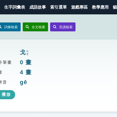
生字詞彙表
成語故事
索引選單
遊戲專區
教學應用
貓
詞條檢索
全文檢索
音讀檢索
戈
ㄍㄜ
0
畫
外筆畫
4
畫
畫
gē
拼音
播放