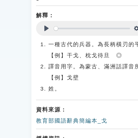
解釋：
Play
一種古代的兵器。為長柄橫刃的
【例】干戈、枕戈待旦 ◎
譯音用字。為蒙古、滿洲話譯音
【例】戈壁
姓。
資料來源：
教育部國語辭典簡編本_戈