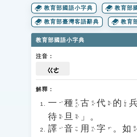
教育部國語小字典
教育部
教育部臺灣客語辭典
教育
教育部國語小字典
注音：
ㄍㄜ
解釋：
一
種
古
代
的
ㄓㄨㄥˇ
˙ㄉㄜ
ㄍㄨˇ
ㄉㄞˋ
ㄧˋ
待
旦
」。
ㄉㄞˋ
ㄉㄢˋ
譯
音
用
字
。
如
ㄩㄥˋ
ㄖㄨˊ
ㄧㄣ
ㄧˋ
ㄗˋ