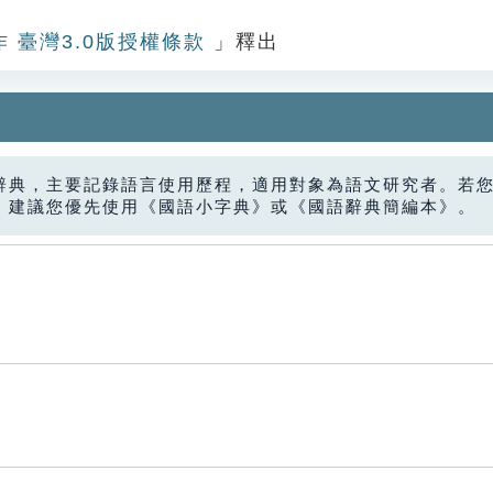
作 臺灣3.0版授權條款
」釋出
辭典，主要記錄語言使用歷程，適用對象為語文研究者。若
，建議您優先使用《國語小字典》或《國語辭典簡編本》。