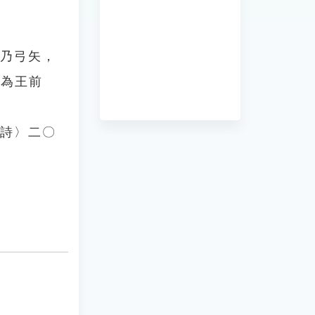
備乃弓矢，
，為王前
雜詩〉二〇