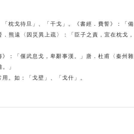
如：「枕戈待旦」、「干戈」。《書經．費誓》：「
晉．熊遠〈因災異上疏〉：「臣子之責，宜在枕戈
述傳》：「偃武息戈，卑辭事漢。」唐．杜甫〈秦州
難。」
常用。如：「戈壁」、「戈什」。
。