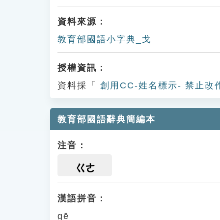
資料來源：
教育部國語小字典_戈
授權資訊：
資料採「
創用CC-姓名標示- 禁止改
教育部國語辭典簡編本
注音：
ㄍㄜ
漢語拼音：
gē