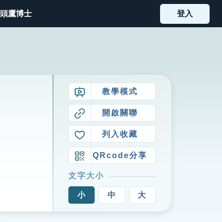
頭鷹博士
登入
教學模式
開啟關聯
列入收藏
QRcode分享
文字大小
小
中
大