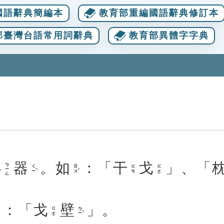
國語辭典簡編本
教育部重編國語辭典修訂本
部臺灣台語常用詞辭典
教育部異體字字典
兵
器
。
如
：「
干
戈
」、「
ㄅㄧㄥ
ㄑㄧˋ
ㄖㄨˊ
ㄍㄢ
ㄍㄜ
：「
戈
壁
」。
ㄅㄧˋ
ㄍㄜ