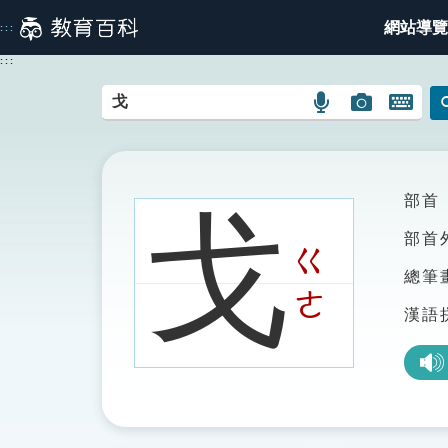
跳
網站導覽
:::
到
主
:::
要
內
語
圖
開
容
言
片
啟
搜
搜
鍵
尋
尋
盤
圖
圖
圖
部首
戈
示
示
示
部首
ㄍ
總筆
ㄜ
漢語