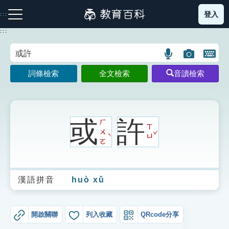
跳
登入
:::
到
主
:::
要
內
語
圖
開
容
注音索引圖示
筆畫索引圖示
部首索引表圖示
言
片
啟
詞條檢索
全文檢索
音讀檢索
搜
搜
鍵
尋
尋
盤
圖
圖
圖
示
示
示
或
許
ㄏ
ㄒ
ˇ
ㄨ
ˋ
ㄩ
ㄛ
網站導覽
漢語拼音
huò xǔ
生字詞彙表
成語故事
開啟關聯
列入收藏
QRcode分享