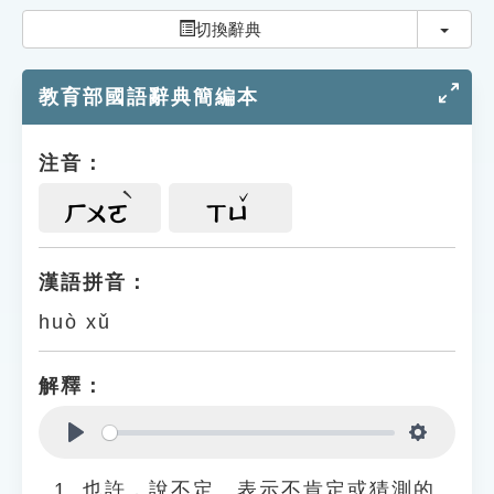
索引選單
切換
切換辭典
知識索引
教育部國語辭典簡編本
單字索引
生命大百科索引
注音：
遊戲專區
ㄏㄨㄛ
ㄒㄩ
教學應用
漢語拼音：
huò xǔ
貓頭鷹博士
解釋：
Play
Settings
也許，說不定。表示不肯定或猜測的